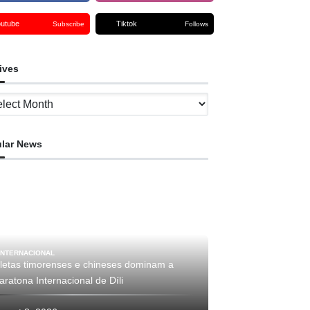
outube
Tiktok
Subscribe
Follows
ives
ves
lar News
INTERNACIONAL
tletas timorenses e chineses dominam a
ratona Internacional de Díli