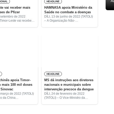
A
IONAL
HEADLINE
te vai receber mais
HAMNASA apoia Ministério da
ses de Pfizer
Saúde no combate a doenças
e setembro de 2022
DÍLI, 13 de junho de 2022 (TATOLI)
 Timor-Leste vai receber
– A Organização Não-
mento de 60.480 doses
Governamental Hamutuk Nasaun
fizer, disponibilizado
Saudável (HAMNASA) e o Ministério
o das Nações Unidas
da Saúde assinaram hoje um
ância (UNICEF,
acordo para combater a malária, a
HEADLINE
hinês apoia Timor-
MS dá instruções aos diretores
 mais 100 mil doses
nacionais e municipais sobre
 Sinovac
intervenção precoce da dengue
e março de 2022 (TATOLI)
DÍLI, 24 de fevereiro de 2022
no da China
(TATOLI) – O Vice-Ministro da
zou hoje mais 100 mil
Saúde, Bonifácio ‘Mau Coli’ dos
acina Sinovac e vários
Reis deu instruções a todos os
tos médicos ao
diretores nacionais e municipais
 da Saúde
para garantirem os