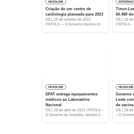
HEADLINE
INTERNAC
Criação de um centro de
Timor-Les
cardiologia planeada para 2023
60.480 do
DÍLI, 25 de outubro de 2022
DÍLI, 16 d
(TATOLI) — O Governo planeia criar,
(TATOLI) –
no próximo ano, um centro de
mais supri
cardiologia. A nova infraestrutura
da vacina P
médica visa reduzir a transferência
pelo Fund
de pacientes
para a Inf
HEADLINE
HEADLINE
DFAT entrega equipamentos
Governo c
médicos ao Laboratório
Leste com
Nacional
da vacina
DÍLI, 28 de abril de 2022 (TATOLI) –
DÍLI, 28 d
O Governo da Austrália, através do
– O Gover
Departamento dos Assuntos
disponibili
Externos (DFAT, em inglês)
doses da v
disponibilizou equipamentos
equipamen
médicos ao Laboratório Nacional da
Ministério