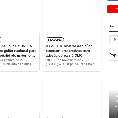
Y
Arch
Archi
HEADLINE
o da Saúde e UNFPA
MCAE e Ministério da Saúde
m guião nacional para
abordam preparativos para
Popu
ortalidade materno-
adesão do país à OMC
e dezembro de 2022
DÍLI, 11 de novembro de 2022
 O Ministério da Saúde e
(TATOLI) – O Grupo de Trabalho da
e População das Nações
Adesão de Timor-Leste à
FPA, em inglês)
Organização Mundial de Comércio
am hoje o guião nacional
(OMC), sob tutela do Ministério
Coordenador dos Assuntos
A
Ma