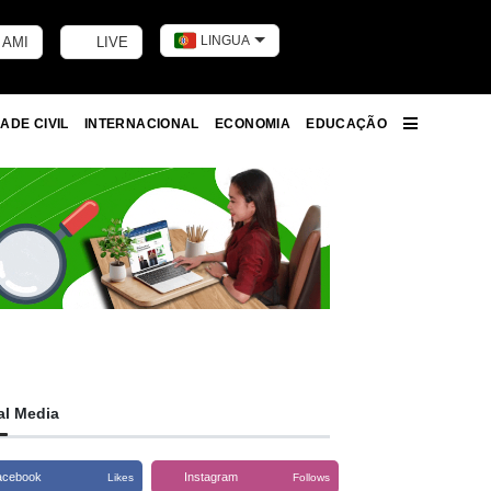
LINGUA
 AMI
LIVE
Toggle dark m
ADE CIVIL
INTERNACIONAL
ECONOMIA
EDUCAÇÃO
More
al Media
acebook
Instagram
Likes
Follows