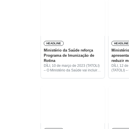
HEADLINE
HEADLINE
Ministério da Saúde reforça
Ministéri
Programa de Imunização de
apresenta
Rotina
reduzir m
infantil
DÍLI, 10 de março de 2023 (TATOLI)
DÍLI, 12 d
– O Ministério da Saúde vai incluir
(TATOLI) –
no Programa de Imunização de
o Fundo d
Rotina as vacinas da Campanha
Unidas (UN
Nacional Integrada. Esta, dirigida às
apresentar
crianças
de