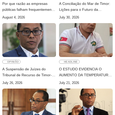
Por que razão as empresas
A Conciliação do Mar de Timor:
públicas falham frequentemente
Lições para o Futuro da
nos pequenos estados insulares
Governação dos Oceanos
August 4, 2026
July 30, 2026
em desenvolvimento e nos
países menos desenvolvidos?
Governação, Instituições e
Lições para Timor-Leste
OPINIÃO
HEADLINE
A Suspensão de Juízes do
O ESTUDO EVIDENCIA O
Tribunal de Recurso de Timor-
AUMENTO DA TEMPERATURA
Leste: Uma Perspectiva Jurídica
(0,16 °C/DÉCADA) E A SUBIDA
July 26, 2026
July 21, 2026
e Académica.
DO NÍVEL DO MAR (5,5
MM/ANO) EM TIMOR-LESTE.