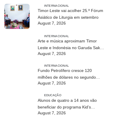
INTERNACIONAL
Timor-Leste vai acolher 25.º Fórum
Asiático de Liturgia em setembro
August 7, 2026
INTERNACIONAL
Arte e música aproximam Timor
Leste e Indonésia no Garuda Sakti
August 7, 2026
Crossborder Fest 2026
INTERNACIONAL
Fundo Petrolífero cresce 120
milhões de dólares no segundo
August 7, 2026
trimestre
EDUCAÇÃO
Alunos de quatro a 14 anos vão
beneficiar do programa Kid’s
August 7, 2026
Athletics