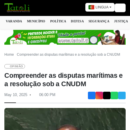
LINGUA
Togg
VARANDA
MUNICÍPIO
POLÍTICA
DEFESA
SEGURANÇA
JUSTIÇA
Home
Compreender as disputas marítimas e a resolução sob a CNUDM
OPINIÃO
Compreender as disputas marítimas e
a resolução sob a CNUDM
May 10, 2025
06:00 PM