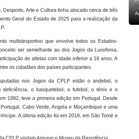
 Desporto, Arte e Cultura tinha alocado cerca de três
A
ento Geral do Estado de 2025 para a realização da
LP.
o multidesportivo que envolve todos os Estados-
nceito ser semelhante ao dos Jogos da Lusofonia,
ticipação de atletas com idade inferior a 16 anos. A
ntre os cidadãos dos países participantes.
disputadas nos Jogos da CPLP estão o andebol, o
 deficiência, o basquetebol, o futebol, o ténis e o
a em 1992, teve a primeira edição em Portugal. Desde
or Portugal, Cabo Verde, Angola e Moçambique e uma
ríncipe. A última edição foi em 2018, em São Tomé e
da CPLP visitam Arquivo e Museu da Resistência