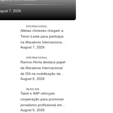
ugust 7, 2026
INTERNACIONAL
Atletas chineses chegam a
Timor-Leste para participar
na Maratona Internacional
August 7, 2026
de Díli 2026
INTERNACIONAL
Ramos-Horta destaca papel
da Maratona Internacional
de Díli na mobilização da
August 6, 2026
juventude
HEADLINE
Tatoli e AAP reforçam
cooperação para promover
jornalismo profissional em
August 6, 2026
Timor-Leste