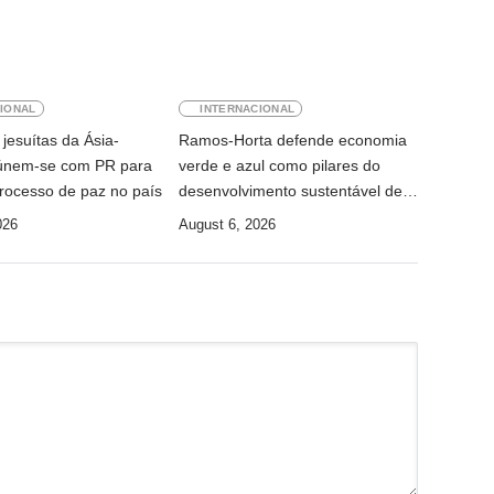
IONAL
INTERNACIONAL
jesuítas da Ásia-
Ramos-Horta defende economia
eúnem-se com PR para
verde e azul como pilares do
rocesso de paz no país
desenvolvimento sustentável de
Timor-Leste
026
August 6, 2026