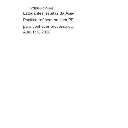
INTERNACIONAL
Estudantes jesuítas da Ásia-
Pacífico reúnem-se com PR
para conhecer processo de
August 6, 2026
paz no país