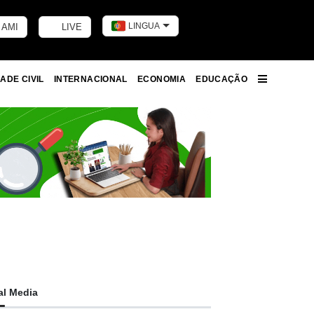
LINGUA
 AMI
LIVE
Toggle dark m
ADE CIVIL
INTERNACIONAL
ECONOMIA
EDUCAÇÃO
More
al Media