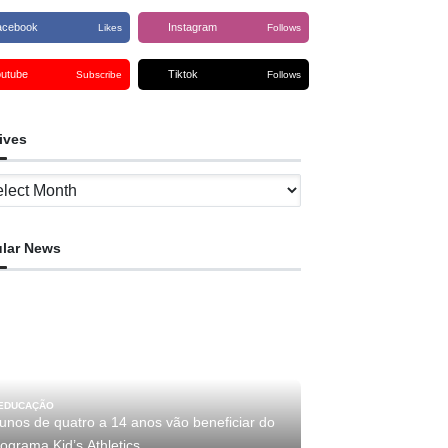
acebook
Instagram
Likes
Follows
outube
Tiktok
Subscribe
Follows
ives
ves
lar News
EDUCAÇÃO
lunos de quatro a 14 anos vão beneficiar do
ograma Kid’s Athletics