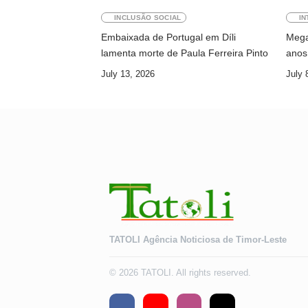
INCLUSÃO SOCIAL
IN
Embaixada de Portugal em Díli
Megaw
lamenta morte de Paula Ferreira Pinto
anos 
July 13, 2026
July 
TATOLI Agência Noticiosa de Timor-Leste
© 2026 TATOLI. All rights reserved.