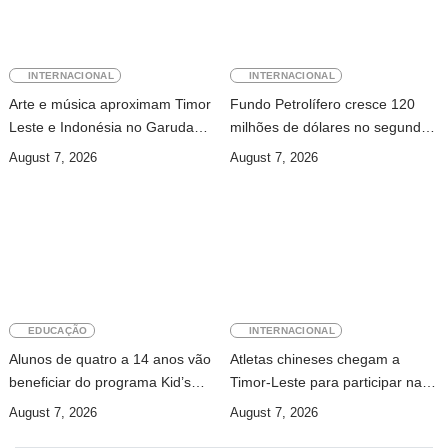
INTERNACIONAL
INTERNACIONAL
Arte e música aproximam Timor
Fundo Petrolífero cresce 120
Leste e Indonésia no Garuda
milhões de dólares no segundo
Sakti Crossborder Fest 2026
trimestre
August 7, 2026
August 7, 2026
EDUCAÇÃO
INTERNACIONAL
Alunos de quatro a 14 anos vão
Atletas chineses chegam a
beneficiar do programa Kid’s
Timor-Leste para participar na
Athletics
Maratona Internacional de Díli
August 7, 2026
August 7, 2026
2026