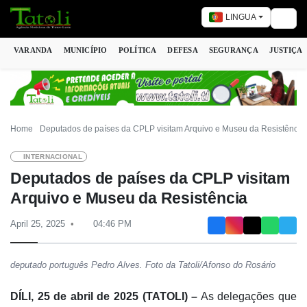
LINGUA
Togg
VARANDA
MUNICÍPIO
POLÍTICA
DEFESA
SEGURANÇA
JUSTIÇA
Home
Deputados de países da CPLP visitam Arquivo e Museu da Resistência
INTERNACIONAL
Deputados de países da CPLP visitam
Arquivo e Museu da Resistência
April 25, 2025
04:46 PM
deputado português Pedro Alves. Foto da Tatoli/Afonso do Rosário
DÍLI, 25 de abril de 2025 (TATOLI) –
As delegações que