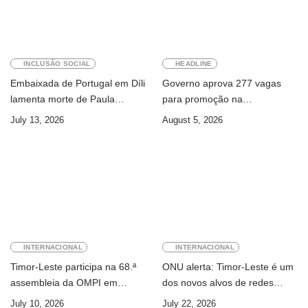
INCLUSÃO SOCIAL
HEADLINE
Embaixada de Portugal em Díli
Governo aprova 277 vagas
lamenta morte de Paula
para promoção na
Ferreira Pinto
Administração Pública
July 13, 2026
August 5, 2026
INTERNACIONAL
INTERNACIONAL
Timor-Leste participa na 68.ª
ONU alerta: Timor-Leste é um
assembleia da OMPI em
dos novos alvos de redes
Genebra
internacionais de cibercrime
July 10, 2026
July 22, 2026