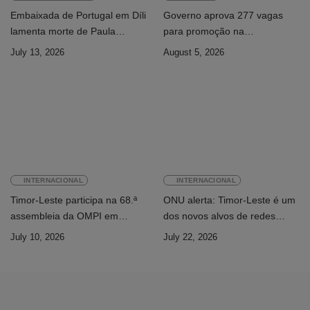
Embaixada de Portugal em Díli
Governo aprova 277 vagas
lamenta morte de Paula
para promoção na
Ferreira Pinto
Administração Pública
July 13, 2026
August 5, 2026
INTERNACIONAL
INTERNACIONAL
Timor-Leste participa na 68.ª
ONU alerta: Timor-Leste é um
assembleia da OMPI em
dos novos alvos de redes
Genebra
internacionais de cibercrime
July 10, 2026
July 22, 2026