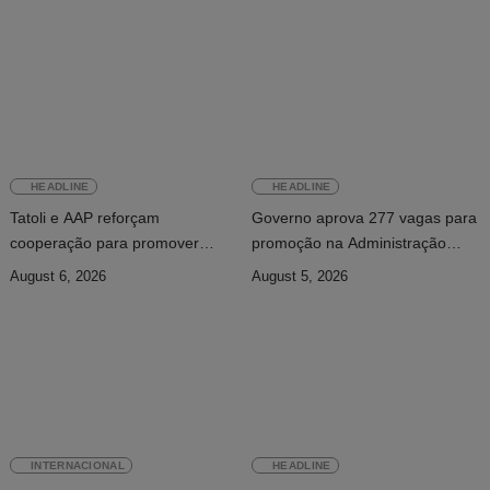
HEADLINE
HEADLINE
Tatoli e AAP reforçam
Governo aprova 277 vagas para
cooperação para promover
promoção na Administração
jornalismo profissional em
Pública
August 6, 2026
August 5, 2026
Timor-Leste
INTERNACIONAL
HEADLINE