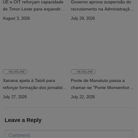
UE e OIT reforçam capacidade
Governo aprova suspensão do
de Timor-Leste para expandir
recrutamento na Administração
cobertura da segurança social
Pública
August 3, 2026
July 29, 2026
HEADLINE
HEADLINE
Xanana apela à Tatoli para
Ponte de Manatuto passa a
reforçar formação dos jornalistas
chamar-se “Ponte Monsenhor
e investir na investigação
Martinho da Costa Lopes”
July 27, 2026
July 22, 2026
Leave a Reply