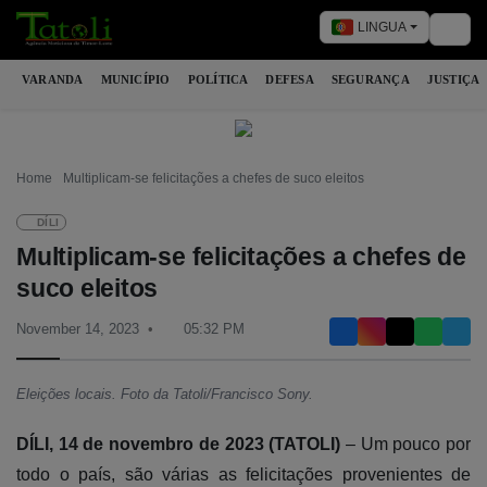
LINGUA
Togg
VARANDA
MUNICÍPIO
POLÍTICA
DEFESA
SEGURANÇA
JUSTIÇA
Home
Multiplicam-se felicitações a chefes de suco eleitos
DÍLI
Multiplicam-se felicitações a chefes de
suco eleitos
November 14, 2023
05:32 PM
Eleições locais. Foto da Tatoli/Francisco Sony.
DÍLI, 14 de novembro de 2023 (TATOLI)
– Um pouco por
todo o país, são várias as felicitações provenientes de