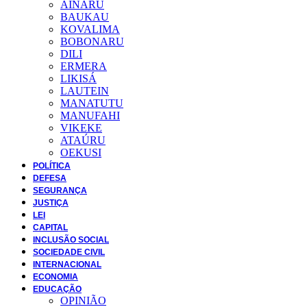
AINARU
BAUKAU
KOVALIMA
BOBONARU
DILI
ERMERA
LIKISÁ
LAUTEIN
MANATUTU
MANUFAHI
VIKEKE
ATAÚRU
OEKUSI
POLÍTICA
DEFESA
SEGURANÇA
JUSTIÇA
LEI
CAPITAL
INCLUSÃO SOCIAL
SOCIEDADE CIVIL
INTERNACIONAL
ECONOMIA
EDUCAÇÃO
OPINIÃO