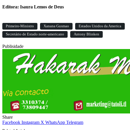
Editora: Isaura Lemos de Deus
Primeiro-Ministro
Xanana Gusmao
Estados Unidos da America
Secretário de Estado norte-americano
Antony Blinken
Publisidade
Share
Facebook
Instagram
X
WhatsApp
Telegram