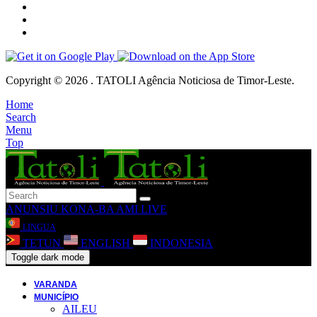
Copyright © 2026 . TATOLI Agência Noticiosa de Timor-Leste.
Home
Search
Menu
Top
ANUNSIU
KONA-BA AMI
LIVE
LINGUA
TETUN
ENGLISH
INDONESIA
Toggle dark mode
VARANDA
MUNICÍPIO
AILEU