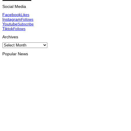
Social Media
Facebook
Likes
Instagram
Follows
Youtube
Subscribe
Tiktok
Follows
Archives
Archives
Popular News
INTERNACIONAL
Atletas timorenses e chineses dominam a Maratona
Internacional de Díli
August 8, 2026
DESPORTO
Associação Asiática de Atletismo quer acompanhar evolução