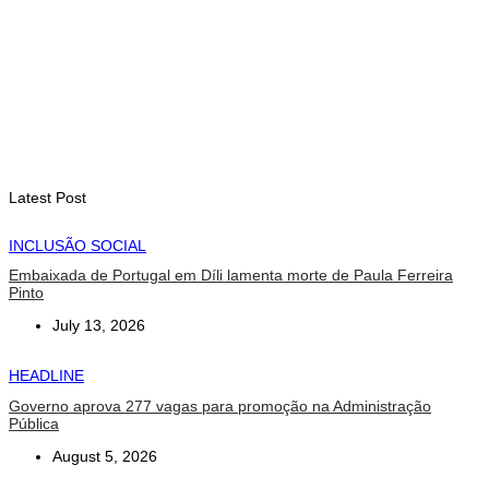
trimestre
August 7, 2026
EDUCAÇÃO
Alunos de quatro a 14 anos vão beneficiar do programa Kid’s
Athletics
August 7, 2026
Latest Post
INCLUSÃO SOCIAL
Embaixada de Portugal em Díli lamenta morte de Paula Ferreira
Pinto
July 13, 2026
HEADLINE
Governo aprova 277 vagas para promoção na Administração
Pública
August 5, 2026