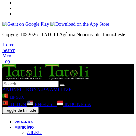
Copyright © 2026 . TATOLI Agência Noticiosa de Timor-Leste.
Home
Search
Menu
Top
ANUNSIU
KONA-BA AMI
LIVE
LINGUA
TETUN
ENGLISH
INDONESIA
Toggle dark mode
VARANDA
MUNICÍPIO
AILEU