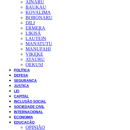
AINARU
BAUKAU
KOVALIMA
BOBONARU
DILI
ERMERA
LIKISÁ
LAUTEIN
MANATUTU
MANUFAHI
VIKEKE
ATAÚRU
OEKUSI
POLÍTICA
DEFESA
SEGURANÇA
JUSTIÇA
LEI
CAPITAL
INCLUSÃO SOCIAL
SOCIEDADE CIVIL
INTERNACIONAL
ECONOMIA
EDUCAÇÃO
OPINIÃO