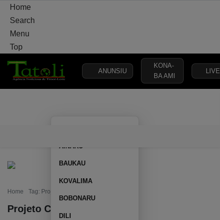
Home
Search
Menu
Top
KONA-
ANUNSIU
LIVE
BA AMI
VARANDA
MUNICÍPIO
POLÍTICA
DEFESA
SEGURANÇA
AILEU
VARANDA
MUNICÍPIO
POLÍTICA
DEFESA
SEGURAN
AINARU
BAUKAU
KOVALIMA
Home
Tag: Projeto CAFE
BOBONARU
Projeto CAFE
DILI