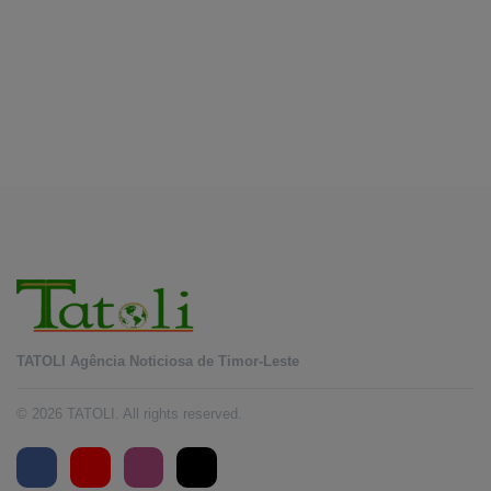
EDUCAÇÃO
Alunos de quatro a 14 anos vão beneficiar do
programa Kid’s Athletics
August 7, 2026
TATOLI Agência Noticiosa de Timor-Leste
© 2026 TATOLI. All rights reserved.