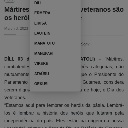
DÍLI
DILI
Mártires, combatentes e veteranos são
ERMERA
os heróis lembrados hoje
LIKISÁ
March 3, 2023
08:18 PM
LAUTEIN
MANATUTU
Imagem Tatoli/Francisco Sony
MANUFAHI
DÍLI, 03 de março de 2023 (TATOLI)
– “Mártires,
VIKEKE
combatentes e veteranos” são as três categorias, não
ATAÚRU
mutuamente exclusivas, de heróis que o Presidente do
Parlamento Nacional (PN), Aniceto Guterres, considera
OEKUSI
serem dignas de homenagem no dia de hoje, o Dia dos
Veteranos.
“Estamos aqui para lembrar os heróis da pátria. Lembrá-
los é lembrar a história dos heróis que lutaram pela
independência do país. Eles estão na origem da nossa