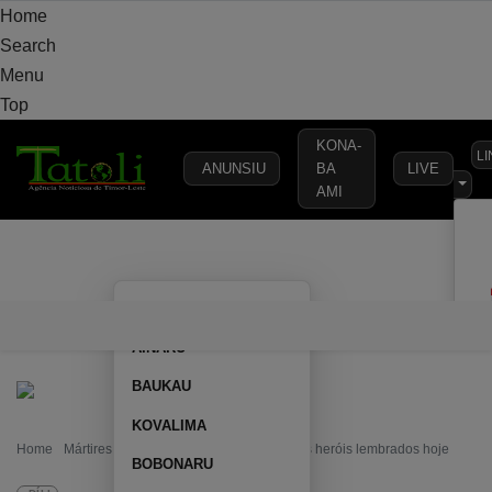
Home
Search
Menu
Top
KONA-
L
ANUNSIU
BA
LIVE
AMI
VARANDA
MUNICÍPIO
POLÍTICA
DEFESA
SEGURANÇA
AILEU
VARANDA
MUNICÍPIO
POLÍTICA
DEFESA
SEGURAN
AINARU
BAUKAU
KOVALIMA
Home
Mártires, combatentes e veteranos são os heróis lembrados hoje
BOBONARU