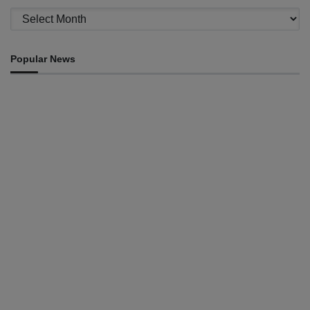
Archives
Popular News
INTERNACIONAL
Trump diz que EUA estão a aumentar pressão económica
sobre Irão
August 10, 2026