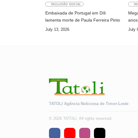
INCLUSÃO SOCIAL
IN
Embaixada de Portugal em Díli
Megaw
lamenta morte de Paula Ferreira Pinto
anos 
July 13, 2026
July 
TATOLI Agência Noticiosa de Timor-Leste
© 2026 TATOLI. All rights reserved.