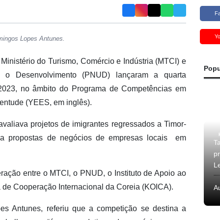
F
Y
omingos Lopes Antunes.
Ministério do Turismo, Comércio e Indústria (MTCI) e
Popu
 o Desenvolvimento (PNUD) lançaram a quarta
 2023, no âmbito do Programa de Competências em
ntude (YEES, em inglês).
aliava projetos de imigrantes regressados a Timor-
pla propostas de negócios de empresas locais em
T
p
L
ação entre o MTCI, o PNUD, o Instituto de Apoio ao
 de Cooperação Internacional da Coreia (KOICA).
A
s Antunes, referiu que a competição se destina a