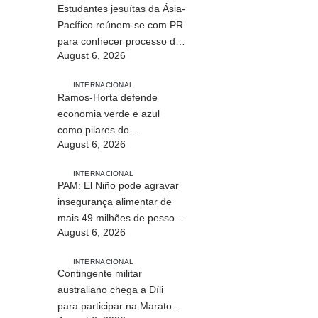
Estudantes jesuítas da Ásia-
Pacífico reúnem-se com PR
para conhecer processo de
August 6, 2026
paz no país
INTERNACIONAL
Ramos-Horta defende
economia verde e azul
como pilares do
August 6, 2026
desenvolvimento
sustentável de Timor-Leste
INTERNACIONAL
PAM: El Niño pode agravar
insegurança alimentar de
mais 49 milhões de pessoas
August 6, 2026
até 2027
INTERNACIONAL
Contingente militar
australiano chega a Díli
para participar na Maratona