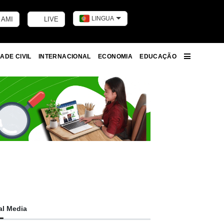
LINGUA
 AMI
LIVE
Toggle dark m
ADE CIVIL
INTERNACIONAL
ECONOMIA
EDUCAÇÃO
More
al Media