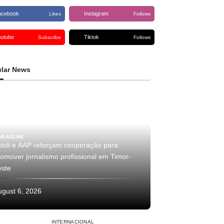
acebook
Instagram
Likes
Follows
outube
Tiktok
Subscribe
Follows
lar News
HEADLINE
atoli e AAP reforçam cooperação para
romover jornalismo profissional em Timor-
este
ugust 6, 2026
INTERNACIONAL