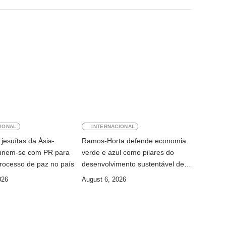
IONAL
INTERNACIONAL
jesuítas da Ásia-
Ramos-Horta defende economia
eúnem-se com PR para
verde e azul como pilares do
rocesso de paz no país
desenvolvimento sustentável de
Timor-Leste
026
August 6, 2026