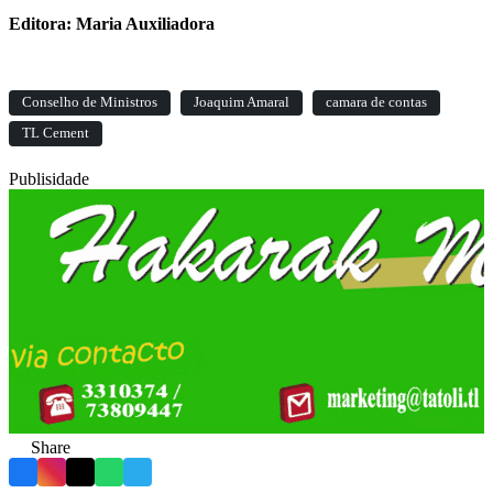
Editora: Maria Auxiliadora
Conselho de Ministros
Joaquim Amaral
camara de contas
TL Cement
Publisidade
Share
Facebook
Instagram
X
WhatsApp
Telegram