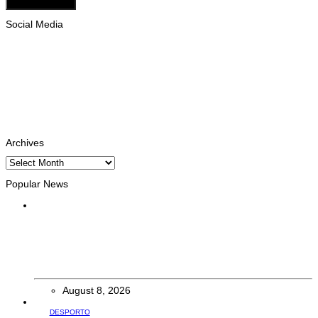
Add Comment
Social Media
Facebook
Likes
Instagram
Follows
Youtube
Subscribe
Tiktok
Follows
Archives
Archives
Popular News
INTERNACIONAL
Atletas timorenses e chineses dominam a Maratona
Internacional de Díli
August 8, 2026
DESPORTO