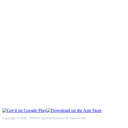
INCLUSÃO SOCIAL
SOCIEDADE CIVIL
INTERNACIONAL
ECONOMIA
EDUCAÇÃO
SAÚDE
MULTIMÉDIA
DESPORTO
Copyright © 2026 . TATOLI Agência Noticiosa de Timor-Leste.