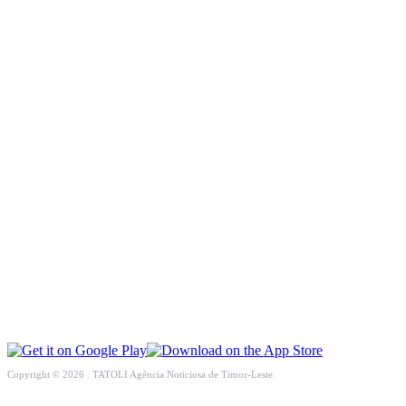
INCLUSÃO SOCIAL
SOCIEDADE CIVIL
INTERNACIONAL
ECONOMIA
EDUCAÇÃO
SAÚDE
MULTIMÉDIA
DESPORTO
Copyright © 2026 . TATOLI Agência Noticiosa de Timor-Leste.