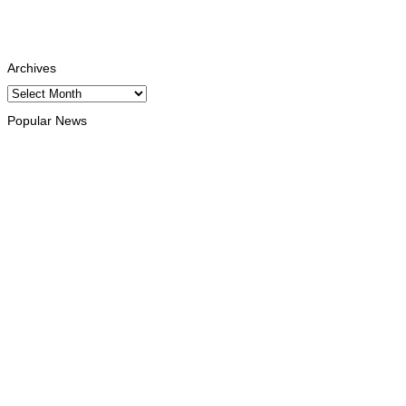
Youtube
Subscribe
Tiktok
Follows
Archives
Archives
Popular News
INTERNACIONAL
Atletas timorenses e chineses dominam a Maratona
Internacional de Díli
August 8, 2026
DESPORTO
Associação Asiática de Atletismo
quer acompanhar evolução da
modalidade em Timor Leste