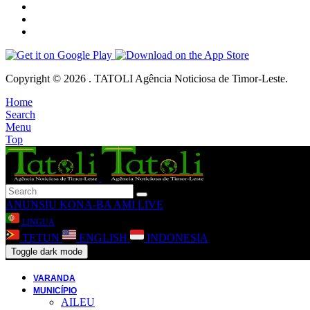
Copyright © 2026 . TATOLI Agência Noticiosa de Timor-Leste.
Home
Search
Menu
Top
ANUNSIU
KONA-BA AMI
LIVE
LINGUA
TETUN
ENGLISH
INDONESIA
Toggle dark mode
VARANDA
MUNICÍPIO
AILEU