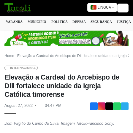
LINGUA
Togg
VARANDA
MUNICÍPIO
POLÍTICA
DEFESA
SEGURANÇA
JUSTIÇA
Home
Elevação a Cardeal do Arcebispo de Díli fortalece unidade da Igreja Ca
INTERNACIONAL
Elevação a Cardeal do Arcebispo de
Díli fortalece unidade da Igreja
Católica timorense
August 27, 2022
04:47 PM
Dom Virgílio do Carmo da Silva. Imagem Tatoli/Francisco Sony.