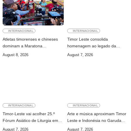
INTERNACIONAL
INTERNACIONAL
Atletas timorenses e chineses
Timor Leste consolida
dominam a Maratona
homenagem ao legado da
Internacional de Díli
INTERFET com avanço de
August 8, 2026
August 7, 2026
memorial
INTERNACIONAL
INTERNACIONAL
Timor-Leste vai acolher 25.º
Arte e música aproximam Timor
Fórum Asiático de Liturgia em
Leste e Indonésia no Garuda
setembro
Sakti Crossborder Fest 2026
August 7, 2026
August 7, 2026