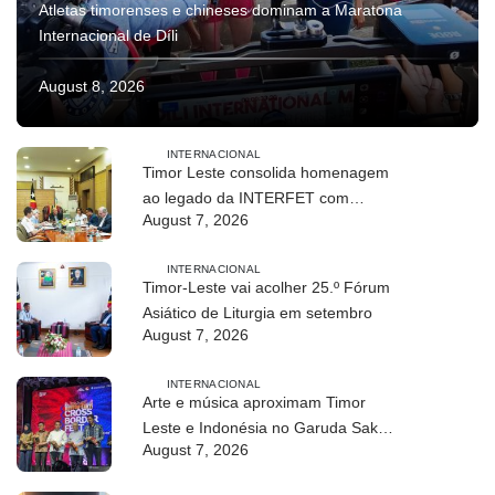
Atletas timorenses e chineses dominam a Maratona
Internacional de Díli
August 8, 2026
INTERNACIONAL
Timor Leste consolida homenagem
ao legado da INTERFET com
August 7, 2026
avanço de memorial
INTERNACIONAL
Timor-Leste vai acolher 25.º Fórum
Asiático de Liturgia em setembro
August 7, 2026
INTERNACIONAL
Arte e música aproximam Timor
Leste e Indonésia no Garuda Sakti
August 7, 2026
Crossborder Fest 2026