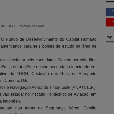
F
Y
o do FDCH, Cristóvão dos Reis.
Popu
 O Fundo de Desenvolvimento do Capital Humano
s americanos para seis bolsas de estudo na área de
ra selecionar seis candidatos. Devem ser cidadãos
iciência em inglês e ensino secundário terminado em
utivo do FDCH, Cristóvão dos Reis, no Aeroporto
em Comoro, Díli.
T
p
rtos e Navegação Aérea de Timor-Leste (
ANATL
E.P.),
L
 vão estudar no Instituto Politécnico de Aviação, em
a Indonésia.
A
charelato nas áreas de Segurança Aérea, Gestão