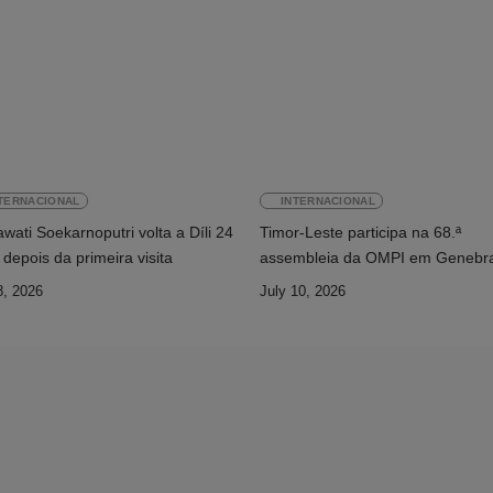
TERNACIONAL
INTERNACIONAL
ati Soekarnoputri volta a Díli 24
Timor-Leste participa na 68.ª
depois da primeira visita
assembleia da OMPI em Genebr
8, 2026
July 10, 2026