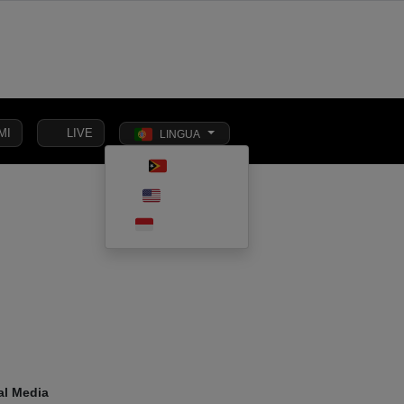
MI
LIVE
LINGUA
Toggle dark m
TETUN
SOCIEDADE
ENGLISH
INTERNACIONAL
ECONOMIA
EDUCAÇÃO
IVIL
INDONESIA
al Media