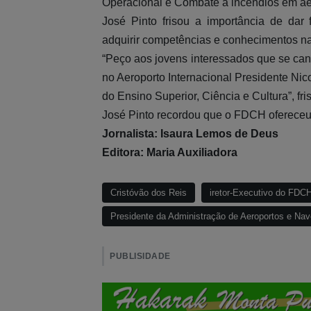
Operacional e Combate a incêndios em aero
José Pinto frisou a importância de da
adquirir competências e conhecimentos na
“Peço aos jovens interessados que se ca
no Aeroporto Internacional Presidente Nic
do Ensino Superior, Ciência e Cultura”, fri
José Pinto recordou que o FDCH ofereceu 
Jornalista: Isaura Lemos de Deus
Editora: Maria Auxiliadora
Cristóvão dos Reis
iretor-Executivo do FDC
Presidente da Administração de Aeroportos e Na
PUBLISIDADE