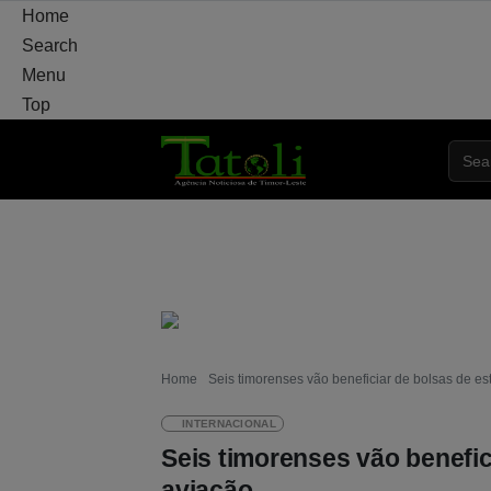
Home
Search
Menu
Top
VARANDA
MUNICÍPIO
POLÍTICA
DEF
Home
Seis timorenses vão beneficiar de bolsas de e
INTERNACIONAL
Seis timorenses vão benefic
aviação