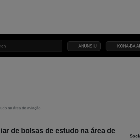
ANUNSIU
KONA-BA A
INCLUSÃO
ESA
SEGURANÇA
JUSTIÇA
LEI
CAPITAL
SOCIAL
C
studo na área de aviação
iar de bolsas de estudo na área de
Soci