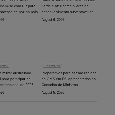
jesuítas da Ásia-
Ramos-Horta defende economia
eúnem-se com PR para
verde e azul como pilares do
rocesso de paz no país
desenvolvimento sustentável de
Timor-Leste
026
August 6, 2026
IONAL
HEADLINE
 militar australiano
Preparativos para sessão regional
i para participar na
da OMS em Díli apresentados ao
nternacional de 2026
Conselho de Ministros
026
August 5, 2026