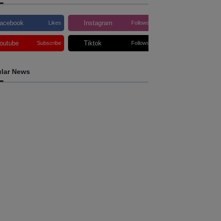
acebook
Instagram
Likes
Follows
outube
Tiktok
Subscribe
Follows
lar News
HEADLINE
atoli e AAP reforçam cooperação para
romover jornalismo profissional em Timor-
este
ugust 6, 2026