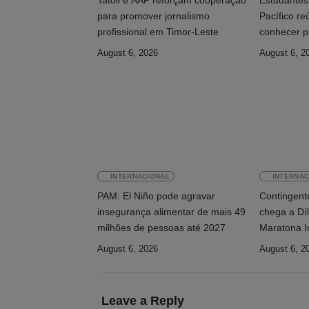
Tatoli e AAP reforçam cooperação
Estudantes 
para promover jornalismo
Pacífico r
profissional em Timor-Leste
conhecer p
August 6, 2026
August 6, 2
INTERNACIONAL
INTERNAC
PAM: El Niño pode agravar
Contingente
insegurança alimentar de mais 49
chega a Díl
milhões de pessoas até 2027
Maratona I
August 6, 2026
August 6, 2
Leave a Reply