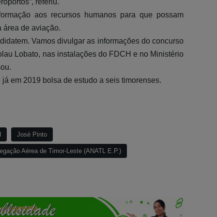
portos”, referiu.
r formação aos recursos humanos para que possam
 área de aviação.
ndidatem. Vamos divulgar as informações do concurso
olau Lobato, nas instalações do FDCH e no Ministério
sou.
já em 2019 bolsa de estudo a seis timorenses.
H
José Pinto
vegação Aérea de Timor-Leste (ANATL E.P.)