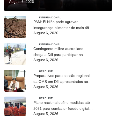
August 6, 2026
INTERNACIONAL
PAM: El Niño pode agravar
insegurança alimentar de mais 49
August 6, 2026
milhões de pessoas até 2027
INTERNACIONAL
Contingente militar australiano
chega a Díli para participar na
August 6, 2026
Maratona Internacional de 2026
HEADLINE
Preparativos para sessão regional
da OMS em Díli apresentados ao
August 5, 2026
Conselho de Ministros
HEADLINE
Plano nacional define medidas até
2031 para combater fraude digital e
August 5, 2026
tráfico de pessoas