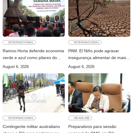
INTERNACIONAL
INTERNACIONAL
Ramos-Horta defende economia
PAM: El Niño pode agravar
verde e azul como pilares do
insegurança alimentar de mais
desenvolvimento sustentável de
49 milhões de pessoas até 2027
August 6, 2026
August 6, 2026
Timor-Leste
INTERNACIONAL
HEADLINE
Contingente militar australiano
Preparativos para sessão