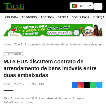
LINGUA
Togg
VARANDA
MUNICÍPIO
POLÍTICA
DEFESA
SEGURANÇA
JUSTIÇA
Home
MJ e EUA discutem contrato de arrendamento de bens imóveis entre d
ECONOMIA
MJ e EUA discutem contrato de
arrendamento de bens imóveis entre
duas embaixadas
April 8, 2022
09:26 PM
Ministro da Justiça (MJ), Tiago Amaral Sarmento. Imagem
Tatoli/Francisco Sony.