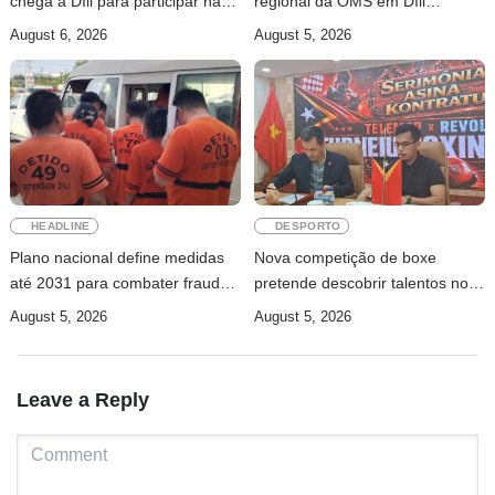
chega a Díli para participar na
regional da OMS em Díli
Maratona Internacional de 2026
apresentados ao Conselho de
August 6, 2026
August 5, 2026
Ministros
HEADLINE
DESPORTO
Plano nacional define medidas
Nova competição de boxe
até 2031 para combater fraude
pretende descobrir talentos nos
digital e tráfico de pessoas
municípios
August 5, 2026
August 5, 2026
Leave a Reply