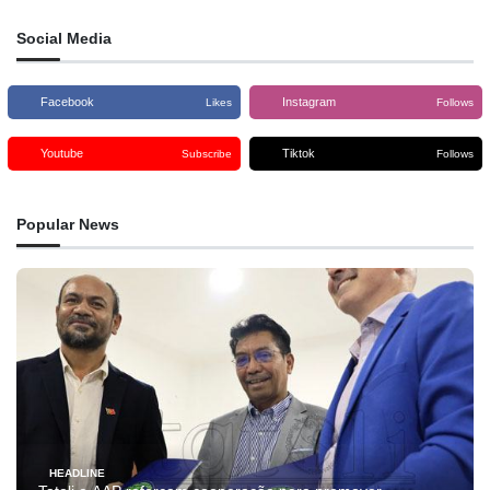
Social Media
Facebook
Instagram
Likes
Follows
Youtube
Tiktok
Subscribe
Follows
Popular News
HEADLINE