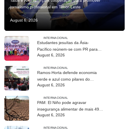
Tatoli e AAP reforçam cooperação para promover
jornalismo profissional em Timor-Leste
August 6, 2026
INTERNACIONAL
Estudantes jesuítas da Ásia-
Pacífico reúnem-se com PR para
August 6, 2026
conhecer processo de paz no país
INTERNACIONAL
Ramos-Horta defende economia
verde e azul como pilares do
August 6, 2026
desenvolvimento sustentável de
Timor-Leste
INTERNACIONAL
PAM: El Niño pode agravar
insegurança alimentar de mais 49
August 6, 2026
milhões de pessoas até 2027
INTERNACIONAL