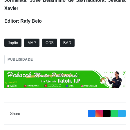
Jornalista: José Belarmino de Sá/Tradutora: Jesuína
Xavier
Editor: Rafy Belo
Japão
MAP
ODS
BAD
PUBLISIDADE
Share