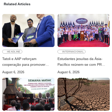
Related Articles
HEADLINE
INTERNACIONAL
Tatoli e AAP reforçam
Estudantes jesuítas da Ásia-
cooperação para promover
Pacífico reúnem-se com PR
jornalismo profissional em
para conhecer processo de paz
August 6, 2026
August 6, 2026
Timor-Leste
no país