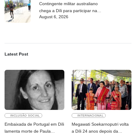
Contingente militar australiano
chega a Díli para participar na
August 6, 2026
Maratona Internacional de 2026
Latest Post
INCLUSÃO SOCIAL
INTERNACIONAL
Embaixada de Portugal em Díli
Megawati Soekarnoputri volta
lamenta morte de Paula
a Díli 24 anos depois da