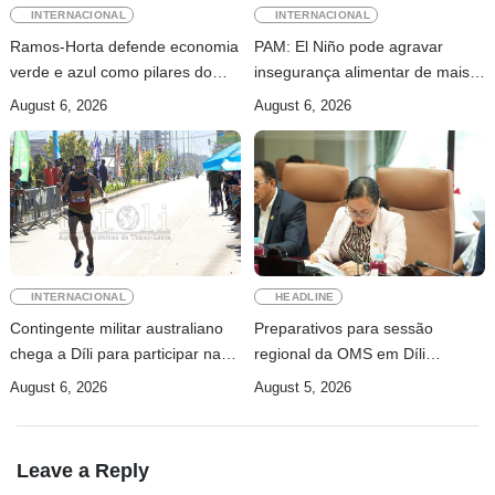
INTERNACIONAL
INTERNACIONAL
Ramos-Horta defende economia
PAM: El Niño pode agravar
verde e azul como pilares do
insegurança alimentar de mais
desenvolvimento sustentável de
49 milhões de pessoas até 2027
August 6, 2026
August 6, 2026
Timor-Leste
INTERNACIONAL
HEADLINE
Contingente militar australiano
Preparativos para sessão
chega a Díli para participar na
regional da OMS em Díli
Maratona Internacional de 2026
apresentados ao Conselho de
August 6, 2026
August 5, 2026
Ministros
Leave a Reply