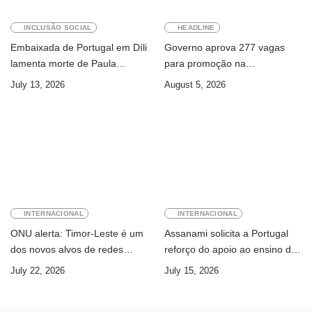
INCLUSÃO SOCIAL
HEADLINE
Embaixada de Portugal em Díli
Governo aprova 277 vagas
lamenta morte de Paula
para promoção na
Ferreira Pinto
Administração Pública
July 13, 2026
August 5, 2026
INTERNACIONAL
INTERNACIONAL
ONU alerta: Timor-Leste é um
Assanami solicita a Portugal
dos novos alvos de redes
reforço do apoio ao ensino da
internacionais de cibercrime
língua portuguesa e ao ensino
July 22, 2026
July 15, 2026
superior