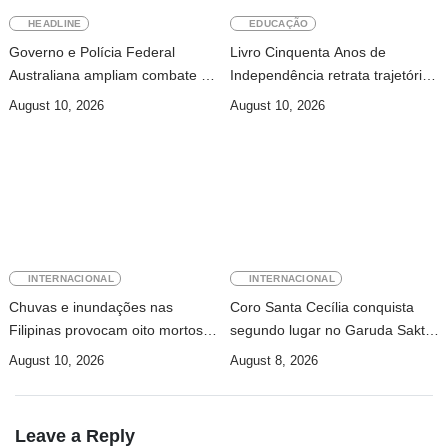
HEADLINE
EDUCAÇÃO
Governo e Polícia Federal
Livro Cinquenta Anos de
Australiana ampliam combate à
Independência retrata trajetória
exploração infantil online
de Timor-Leste
August 10, 2026
August 10, 2026
INTERNACIONAL
INTERNACIONAL
Chuvas e inundações nas
Coro Santa Cecília conquista
Filipinas provocam oito mortos e
segundo lugar no Garuda Sakti
afetam 486 mil pessoas
Cross Border Fest 2026
August 10, 2026
August 8, 2026
Leave a Reply