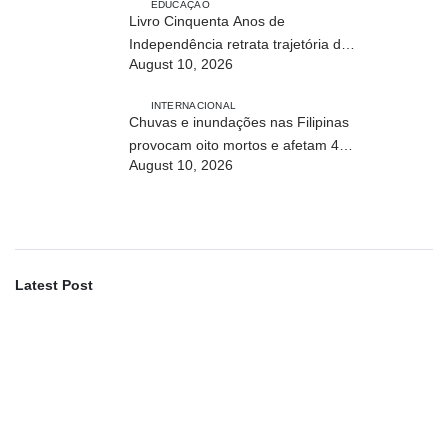
EDUCAÇÃO
Livro Cinquenta Anos de
Independência retrata trajetória de
August 10, 2026
Timor-Leste
INTERNACIONAL
Chuvas e inundações nas Filipinas
provocam oito mortos e afetam 486
August 10, 2026
mil pessoas
Latest Post