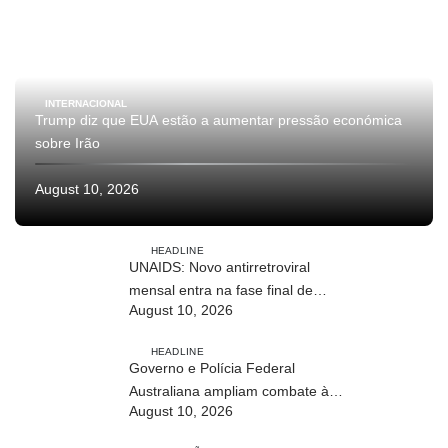
INTERNACIONAL
Trump diz que EUA estão a aumentar pressão económica
sobre Irão
August 10, 2026
HEADLINE
UNAIDS: Novo antirretroviral
mensal entra na fase final de
August 10, 2026
ensaios clínicos
HEADLINE
Governo e Polícia Federal
Australiana ampliam combate à
August 10, 2026
exploração infantil online