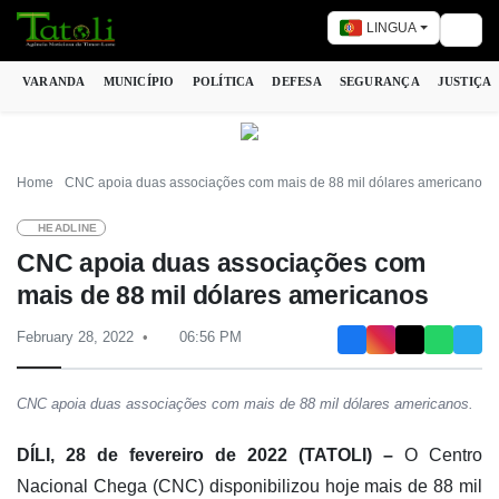
LINGUA
Togg
VARANDA
MUNICÍPIO
POLÍTICA
DEFESA
SEGURANÇA
JUSTIÇA
Home
CNC apoia duas associações com mais de 88 mil dólares americanos
HEADLINE
CNC apoia duas associações com
mais de 88 mil dólares americanos
February 28, 2022
06:56 PM
CNC apoia duas associações com mais de 88 mil dólares americanos.
DÍLI, 28 de fevereiro de 2022 (TATOLI) –
O Centro
Nacional Chega (CNC) disponibilizou hoje mais de 88 mil