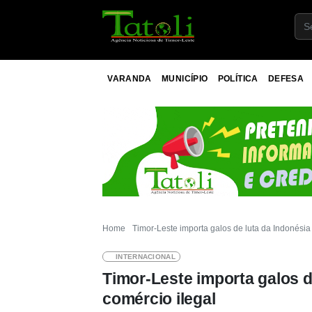
VARANDA
MUNICÍPIO
POLÍTICA
DEFESA
Home
Timor-Leste importa galos de luta da Indonésia
INTERNACIONAL
Timor-Leste importa galos d
comércio ilegal