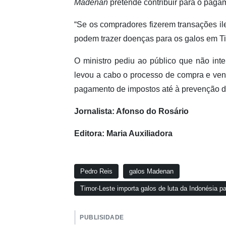
Madenan
pretende contribuir para o paga
“Se os compradores fizerem transações ile
podem trazer doenças para os galos em Tim
O ministro pediu ao público que não int
levou a cabo o processo de compra e vend
pagamento de impostos até à prevenção 
Jornalista: Afonso do Rosário
Editora: Maria Auxiliadora
Pedro Reis
galos Madenan
Timor-Leste importa galos de luta da Indonésia pa
PUBLISIDADE