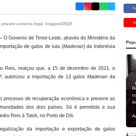
F
Y
ra prevenir comércio ilegal. Imagem/DNQB.
–
O Governo de Timor-Leste, através do Ministério da
Popu
importação de galos de luta (
Madenan
) da Indonésia
dro Reis, realçou que, a 15 de dezembro de 2021, o
P, autorizou a importação de 13 galos
Madenan
da
R
c
r o processo de recuperação económica e prevenir as
d
omunidades dos dois países. Só é permitida a sua
edro Reis à Tatoli, no Porto de Díli.
A
egalização da importação e exportação de galos