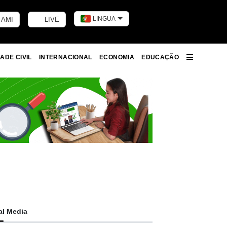
LINGUA
 AMI
LIVE
Toggle dark m
ADE CIVIL
INTERNACIONAL
ECONOMIA
EDUCAÇÃO
More
al Media