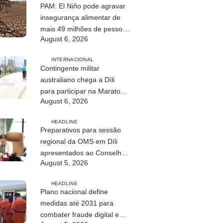
PAM: El Niño pode agravar
insegurança alimentar de
mais 49 milhões de pessoas
August 6, 2026
até 2027
INTERNACIONAL
Contingente militar
australiano chega a Díli
para participar na Maratona
August 6, 2026
Internacional de 2026
HEADLINE
Preparativos para sessão
regional da OMS em Díli
apresentados ao Conselho
August 5, 2026
de Ministros
HEADLINE
Plano nacional define
medidas até 2031 para
combater fraude digital e