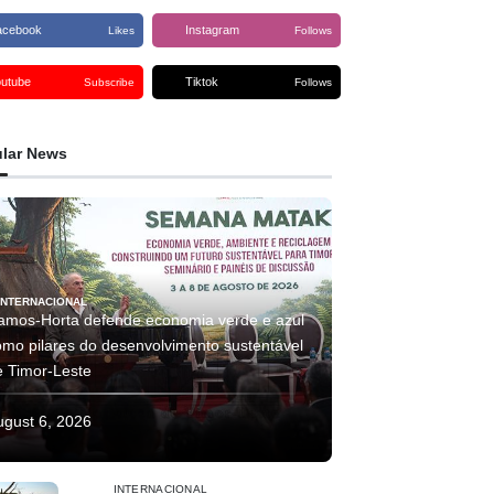
acebook
Instagram
Likes
Follows
outube
Tiktok
Subscribe
Follows
lar News
INTERNACIONAL
amos-Horta defende economia verde e azul
omo pilares do desenvolvimento sustentável
e Timor-Leste
ugust 6, 2026
INTERNACIONAL