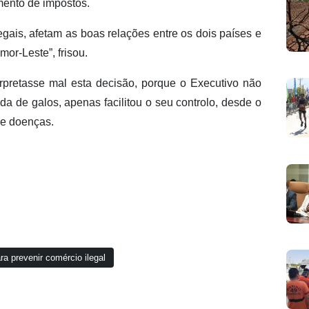
mento de impostos.
gais, afetam as boas relações entre os dois países e
or-Leste”, frisou.
erpretasse mal esta decisão, porque o Executivo não
a de galos, apenas facilitou o seu controlo, desde o
de doenças.
ra prevenir comércio ilegal