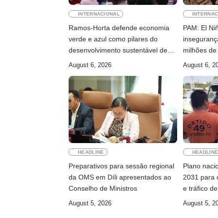
INTERNACIONAL
INTERNAC
Ramos-Horta defende economia
PAM: El Ni
verde e azul como pilares do
inseguranç
desenvolvimento sustentável de
milhões de
Timor-Leste
August 6, 2026
August 6, 2
HEADLINE
HEADLIN
Preparativos para sessão regional
Plano naci
da OMS em Díli apresentados ao
2031 para c
Conselho de Ministros
e tráfico d
August 5, 2026
August 5, 2