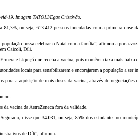
Covid-19. Imagem TATOLI/Egas Cristóvão.
ta 81,3%, ou seja, 613.412 pessoas inoculadas com a primeira dose d
a população possa celebrar o Natal com a família”, afirmou a porta-vo
em Caicoli, Díli.
Ermera e Liquiçá que receba a vacina, pois mantêm a taxa mais baixa 
toridades locais para sensibilizarem e encorajarem a população a ser i
s para a aquisição de mais doses da vacina, através de negociações
antou.
s da vacina da AstraZeneca fora da validade.
 Segurado, disse que 34.031, ou seja, 85% dos estudantes no municíp
istrativos de Díli”, afirmou.