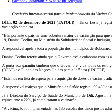
Facebook
Instagram
X
WhatsApp
Telegram
Comissão Interministerial para a Implementação da Vacina 
DÍLI, 02 de dezembro de 2021 (TATOLI) –
Timor-Leste já regis
vacinação completa.
“É importante o país ter uma cobertura maior de vacinação para que 
19, Danina Coelho, no Ministério da Solidariedade Social e Inclusão, 
A responsável apela a toda a população dos municípios de Bobonaro, 
Danina Coelho referiu ainda que o Governo está a colaborar com as au
A porta-voz garantiu também que o Governo envida todos os esforço
(DFAT) e o Fundo das Nações Unidas para a Infância (UNICEF).
“Estamos em lista de espera para a aquisição de doses da vacina”, adi
A responsável realçou que o Ministério da Saúde registou 99.430 dose
Já a Diretora do Serviço de Saúde do Município de Díli, Agostinha
equivalente a 22%, já completaram a vacinação.
“A vacinação foi implementada nas 135 escolas dos cinco postos admin