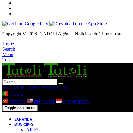
Copyright © 2026 . TATOLI Agência Noticiosa de Timor-Leste.
Home
Search
Menu
Top
ANUNSIU
KONA-BA AMI
LIVE
LINGUA
TETUN
ENGLISH
INDONESIA
Toggle dark mode
VARANDA
MUNICÍPIO
AILEU