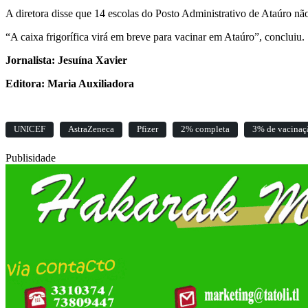
A diretora disse que 14 escolas do Posto Administrativo de Ataúro não 
“A caixa frigorífica virá em breve para vacinar em Ataúro”, concluiu.
Jornalista: Jesuína Xavier
Editora: Maria Auxiliadora
UNICEF
AstraZeneca
Pfizer
2% completa
3% de vacinaç
Publisidade