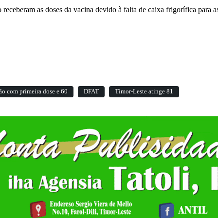
receberam as doses da vacina devido à falta de caixa frigorífica para as
ão com primeira dose e 60
DFAT
Timor-Leste atinge 81