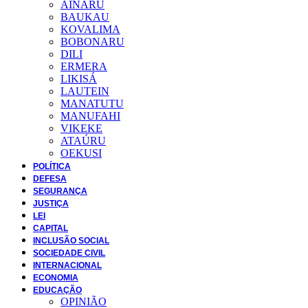
AINARU
BAUKAU
KOVALIMA
BOBONARU
DILI
ERMERA
LIKISÁ
LAUTEIN
MANATUTU
MANUFAHI
VIKEKE
ATAÚRU
OEKUSI
POLÍTICA
DEFESA
SEGURANÇA
JUSTIÇA
LEI
CAPITAL
INCLUSÃO SOCIAL
SOCIEDADE CIVIL
INTERNACIONAL
ECONOMIA
EDUCAÇÃO
OPINIÃO