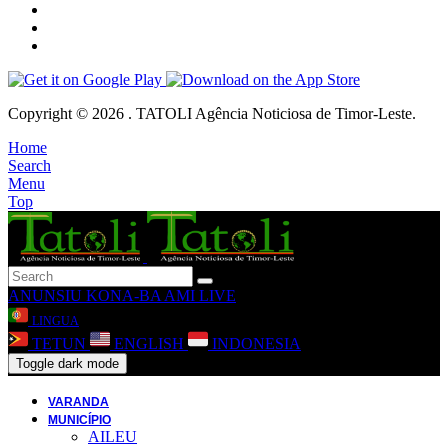
Copyright © 2026 . TATOLI Agência Noticiosa de Timor-Leste.
Home
Search
Menu
Top
ANUNSIU
KONA-BA AMI
LIVE
LINGUA
TETUN
ENGLISH
INDONESIA
Toggle dark mode
VARANDA
MUNICÍPIO
AILEU