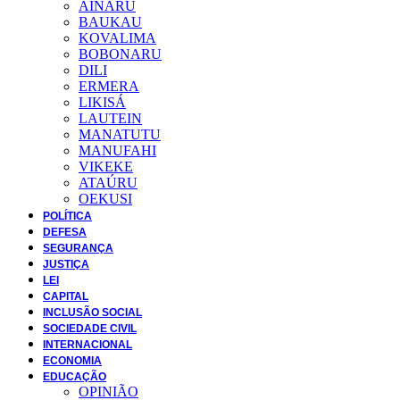
AINARU
BAUKAU
KOVALIMA
BOBONARU
DILI
ERMERA
LIKISÁ
LAUTEIN
MANATUTU
MANUFAHI
VIKEKE
ATAÚRU
OEKUSI
POLÍTICA
DEFESA
SEGURANÇA
JUSTIÇA
LEI
CAPITAL
INCLUSÃO SOCIAL
SOCIEDADE CIVIL
INTERNACIONAL
ECONOMIA
EDUCAÇÃO
OPINIÃO