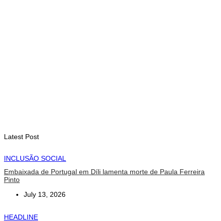
August 7, 2026
INTERNACIONAL
Timor-Leste vai acolher 25.º Fórum Asiático de Liturgia em
setembro
August 7, 2026
INTERNACIONAL
Arte e música aproximam Timor Leste e Indonésia no Garuda
Sakti Crossborder Fest 2026
August 7, 2026
Latest Post
INCLUSÃO SOCIAL
Embaixada de Portugal em Díli lamenta morte de Paula Ferreira
Pinto
July 13, 2026
HEADLINE