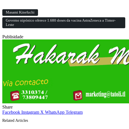
Masami Kinefuchi
Governo nipónico oferece 1.680 doses da vacina AstraZeneca a Timor-
Leste
Publisidade
Share
Facebook
Instagram
X
WhatsApp
Telegram
Related Articles