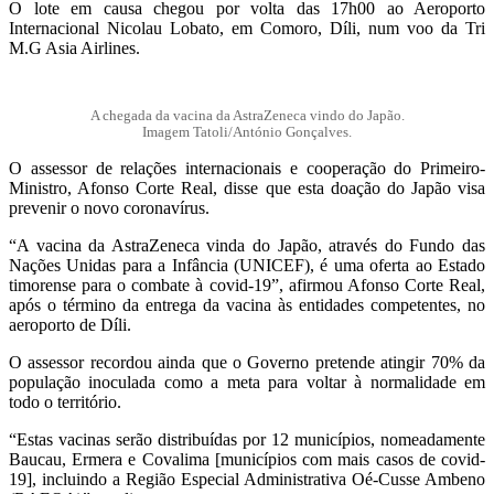
O lote em causa chegou por volta das 17h00 ao Aeroporto
Internacional Nicolau Lobato, em Comoro, Díli, num voo da Tri
M.G Asia Airlines.
A chegada da vacina da AstraZeneca vindo do Japão.
Imagem Tatoli/António Gonçalves.
O assessor de relações internacionais e cooperação do Primeiro-
Ministro, Afonso Corte Real, disse que esta doação do Japão visa
prevenir o novo coronavírus.
“A vacina da AstraZeneca vinda do Japão, através do Fundo das
Nações Unidas para a Infância (UNICEF), é uma oferta ao Estado
timorense para o combate à covid-19”, afirmou Afonso Corte Real,
após o término da entrega da vacina às entidades competentes, no
aeroporto de Díli.
O assessor recordou ainda que o Governo pretende atingir 70% da
população inoculada como a meta para voltar à normalidade em
todo o território.
“Estas vacinas serão distribuídas por 12 municípios, nomeadamente
Baucau, Ermera e Covalima [municípios com mais casos de covid-
19], incluindo a Região Especial Administrativa Oé-Cusse Ambeno