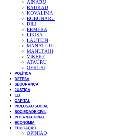
AINARU
BAUKAU
KOVALIMA
BOBONARU
DILI
ERMERA
LIKISÁ
LAUTEIN
MANATUTU
MANUFAHI
VIKEKE
ATAÚRU
OEKUSI
POLÍTICA
DEFESA
SEGURANÇA
JUSTIÇA
LEI
CAPITAL
INCLUSÃO SOCIAL
SOCIEDADE CIVIL
INTERNACIONAL
ECONOMIA
EDUCAÇÃO
OPINIÃO