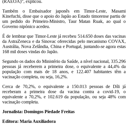
(RAEOA)”, explicou.
Também o Embaixador japonês em Timor-Leste, Masami
Kinefuchi, disse que o apoio do Japão ao Estado timorense partiu de
um pedido do Primeiro-Ministro, Taur Matan Ruak, ao qual o
Governo nipónico acedeu.
É de lembrar que Timor-Leste já recebeu 514.650 doses das vacinas
da AstraZeneca e da Sinovac oferecidas pelo mecanismo COVAX,
Austrália, Nova Zelândia, China e Portugal, juntando-se agora estas
168 mil doses vindas do Japão.
Segundo os dados do Ministério da Saúde, a nível nacional, 335.296
pessoas já receberem a primeira dose, o equivalente a 44,4% da
população com mais de 18 anos, e 122.407 habitantes têm a
vacinação completa, ou seja, 16,2%.
Cerca de 70,2%, o equivalente a 150.013 pessoas de Díli já
receberam a primeira dose da vacina contra a covid-19, o
equivalente a 70,2%, e 102.619 da população, ou seja 48% com
vacinação completa.
Jornalista: Domingos Piedade Freitas
Editora: Maria Auxiliadora