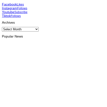
Facebook
Likes
Instagram
Follows
Youtube
Subscribe
Tiktok
Follows
Archives
Archives
Popular News
INTERNACIONAL
Trump diz que EUA estão a aumentar pressão económica
sobre Irão
August 10, 2026
HEADLINE
UNAIDS: Novo antirretroviral mensal entra na fase final de
ensaios clínicos