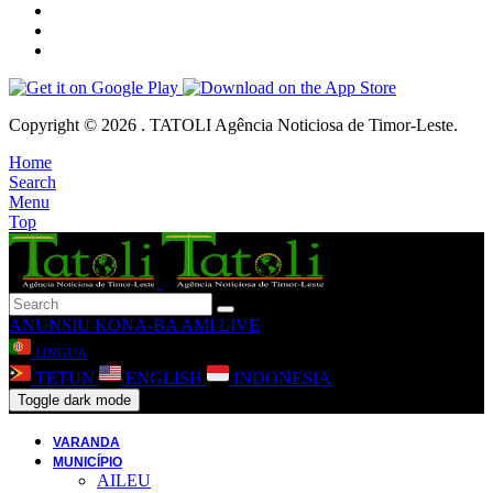
Copyright © 2026 . TATOLI Agência Noticiosa de Timor-Leste.
Home
Search
Menu
Top
ANUNSIU
KONA-BA AMI
LIVE
LINGUA
TETUN
ENGLISH
INDONESIA
Toggle dark mode
VARANDA
MUNICÍPIO
AILEU