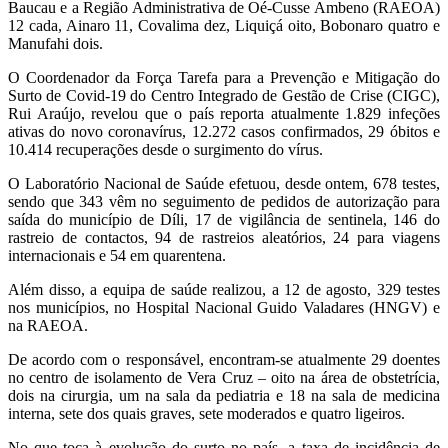
Baucau e a Região Administrativa de Oé-Cusse Ambeno (RAEOA)
12 cada, Ainaro 11, Covalima dez, Liquiçá oito, Bobonaro quatro e
Manufahi dois.
O Coordenador da Força Tarefa para a Prevenção e Mitigação do
Surto de Covid-19 do Centro Integrado de Gestão de Crise (CIGC),
Rui Araújo, revelou que o país reporta atualmente 1.829 infeções
ativas do novo coronavírus, 12.272 casos confirmados, 29 óbitos e
10.414 recuperações desde o surgimento do vírus.
O Laboratório Nacional de Saúde efetuou, desde ontem, 678 testes,
sendo que 343 vêm no seguimento de pedidos de autorização para
saída do município de Díli, 17 de vigilância de sentinela, 146 do
rastreio de contactos, 94 de rastreios aleatórios, 24 para viagens
internacionais e 54 em quarentena.
Além disso, a equipa de saúde realizou, a 12 de agosto, 329 testes
nos municípios, no Hospital Nacional Guido Valadares (HNGV) e
na RAEOA.
De acordo com o responsável, encontram-se atualmente 29 doentes
no centro de isolamento de Vera Cruz – oito na área de obstetrícia,
dois na cirurgia, um na sala da pediatria e 18 na sala de medicina
interna, sete dos quais graves, sete moderados e quatro ligeiros.
No que toca à evolução do surto no país, a taxa de incidência de