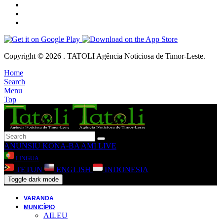
Copyright © 2026 . TATOLI Agência Noticiosa de Timor-Leste.
Home
Search
Menu
Top
ANUNSIU
KONA-BA AMI
LIVE
LINGUA
TETUN
ENGLISH
INDONESIA
Toggle dark mode
VARANDA
MUNICÍPIO
AILEU