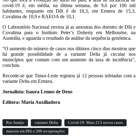
covid-19 é, em média, na última semana, de 9,6 por 100 mil
habitantes, enquanto em Díli é de 18,3, em Ermera de 15,3,
Covalima de 10,9 e RAEOA de 10,1.
O Laboratório Nacional enviou já as amostras dos doentes de Díli e
Covalima para o Instituto Peter’s Doherty em Melbourne, na
Austrália, e aguarda o resultado da análise da sequência genómica.
“O aumento do número de casos nos últimos cinco dias mostrou que
há grande possibilidade de a variante Delta já circular nos
municípios que contam com um aumento da taxa de incidência”,
concluiu.
Recorde-se que Timor-Leste registou já 12 pessoas infetadas com a
variante Delta em Ermera.
Jornalista: Isaura Lemos de Deus
Editora: Maria Auxiliadora
Rui Araújo
variante Delta
Covid-19: Mais 213 novos casos
maioria em Díli e 206 recuperações