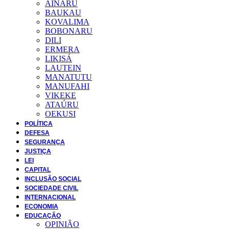
AINARU
BAUKAU
KOVALIMA
BOBONARU
DILI
ERMERA
LIKISÁ
LAUTEIN
MANATUTU
MANUFAHI
VIKEKE
ATAÚRU
OEKUSI
POLÍTICA
DEFESA
SEGURANÇA
JUSTIÇA
LEI
CAPITAL
INCLUSÃO SOCIAL
SOCIEDADE CIVIL
INTERNACIONAL
ECONOMIA
EDUCAÇÃO
OPINIÃO