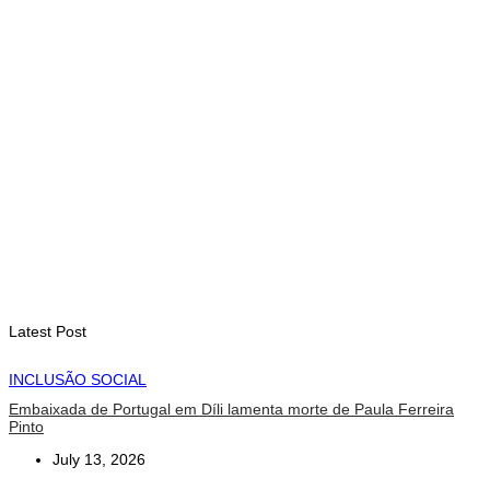
August 7, 2026
INTERNACIONAL
Fundo Petrolífero cresce 120 milhões de dólares no segundo
trimestre
August 7, 2026
EDUCAÇÃO
Alunos de quatro a 14 anos vão beneficiar do programa Kid’s
Athletics
August 7, 2026
Latest Post
INCLUSÃO SOCIAL
Embaixada de Portugal em Díli lamenta morte de Paula Ferreira
Pinto
July 13, 2026