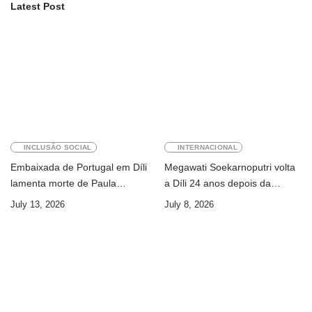
Latest Post
INCLUSÃO SOCIAL
INTERNACIONAL
Embaixada de Portugal em Díli
Megawati Soekarnoputri volta
lamenta morte de Paula
a Díli 24 anos depois da
Ferreira Pinto
primeira visita
July 13, 2026
July 8, 2026