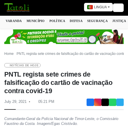
LINGUA
Togg
VARANDA
MUNICÍPIO
POLÍTICA
DEFESA
SEGURANÇA
JUSTIÇA
Home
PNTL regista sete crimes de falsificação do cartão de vacinação contra 
NOTÍCIAS DE HOJE
PNTL regista sete crimes de
falsificação do cartão de vacinação
contra covid-19
July 29, 2021
05:21 PM
Comandante-Geral da Polícia Nacional de Timor-Leste, o Comissário
Faustino da Costa. Imagem/Egas Cristóvão.