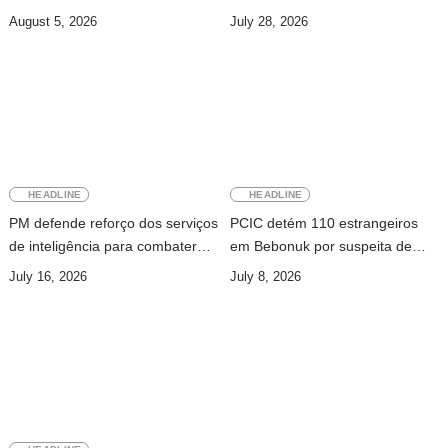
digital e tráfico de pessoas
prevenção do crime
August 5, 2026
July 28, 2026
transnacional
HEADLINE
HEADLINE
PM defende reforço dos serviços
PCIC detém 110 estrangeiros
de inteligência para combater
em Bebonuk por suspeita de
redes de burlas online
burla online
July 16, 2026
July 8, 2026