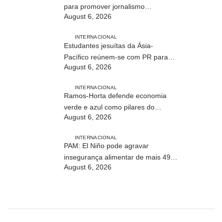
para promover jornalismo
August 6, 2026
profissional em Timor-Leste
INTERNACIONAL
Estudantes jesuítas da Ásia-
Pacífico reúnem-se com PR para
August 6, 2026
conhecer processo de paz no país
INTERNACIONAL
Ramos-Horta defende economia
verde e azul como pilares do
August 6, 2026
desenvolvimento sustentável de
Timor-Leste
INTERNACIONAL
PAM: El Niño pode agravar
insegurança alimentar de mais 49
August 6, 2026
milhões de pessoas até 2027