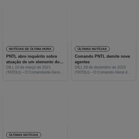
Nacional de Timor-Leste (PNTL),
Serviço de Informação da Polícia
Faustino da Costa, pediram hoje
(SIP), o Superintendente
a
NOTÍCIAS DE ÚLTIMA HORA
ÚLTIMAS NOTÍCIAS
PNTL abre inquérito sobre
Comando PNTL demite nove
atuação de um elemento do
agentes
BOP em Taci Tolu
DÍLI, 10 de março de 2021
DÍLI, 29 de dezembro de 2020
(TATOLI) – O Comandante-Geral
(TATOLI) – O Comando-Geral da
da Polícia Nacional de Timor-
Polícia Nacional de Timor-Leste
Leste (PNTL), o Comissário
(PNTL) demitiu, entre janeiro e
Faustino da Costa, deu já
dezembro deste ano, nove
instruções ao Comando da
agentes devido a questões de
Unidade Especial
ÚLTIMAS NOTÍCIAS