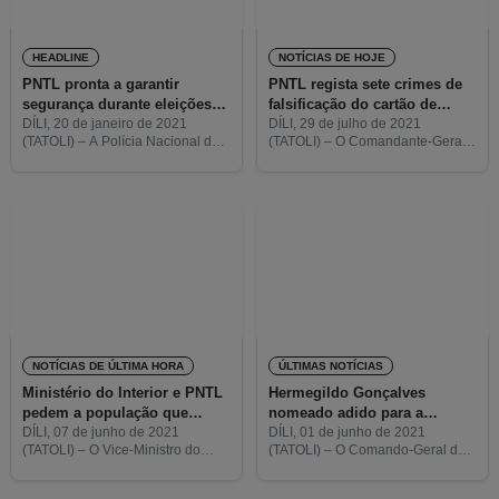
HEADLINE
NOTÍCIAS DE HOJE
PNTL pronta a garantir
PNTL regista sete crimes de
segurança durante eleições
falsificação do cartão de
presidenciais
vacinação contra covid-19
DÍLI, 20 de janeiro de 2021
DÍLI, 29 de julho de 2021
(TATOLI) – A Polícia Nacional de
(TATOLI) – O Comandante-Geral
Timor-Leste (PNTL) diz estar
da Polícia Nacional de Timor-
pronta para garantir a segurança
Leste (PNTL), o Comissário
durante as eleições presidenciais
Faustino da Costa, disse hoje que
que terão lugar em
a PNTL registou sete crimes
NOTÍCIAS DE ÚLTIMA HORA
ÚLTIMAS NOTÍCIAS
Ministério do Interior e PNTL
Hermegildo Gonçalves
pedem a população que
nomeado adido para a
mantenha confiança na
segurança na Austrália
DÍLI, 07 de junho de 2021
DÍLI, 01 de junho de 2021
(TATOLI) – O Vice-Ministro do
(TATOLI) – O Comando-Geral da
instituição
Interior, António Armindo, e o
Polícia Nacional de Timor-Leste
Comandante-Geral da Polícia
(PNTL) nomeou hoje o Diretor do