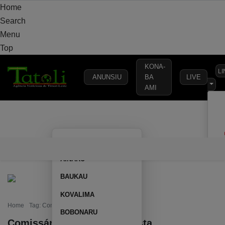
Home
Search
Menu
Top
KONA-
L
ANUNSIU
BA
LIVE
AMI
VARANDA
MUNICÍPIO
POLÍTICA
DEFESA
SEGURANÇA
AILEU
VARANDA
MUNICÍPIO
POLÍTICA
DEFESA
SEGURAN
AINARU
BAUKAU
KOVALIMA
Home
Tag: Comissário Faustino da Costa
BOBONARU
Comissário Faustino da Costa