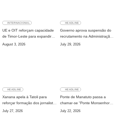
INTERNACIONAL
HEADLINE
UE e OIT reforçam capacidade
Governo aprova suspensão do
de Timor-Leste para expandir
recrutamento na Administração
cobertura da segurança social
Pública
August 3, 2026
July 29, 2026
HEADLINE
HEADLINE
Xanana apela à Tatoli para
Ponte de Manatuto passa a
reforçar formação dos jornalistas
chamar-se “Ponte Monsenhor
e investir na investigação
Martinho da Costa Lopes”
July 27, 2026
July 22, 2026