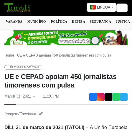
LINGUA
Togg
VARANDA
MUNICÍPIO
POLÍTICA
DEFESA
SEGURANÇA
JUSTIÇA
Home
UE e CEPAD apoiam 450 jornalistas timorenses com pulsa
ÚLTIMAS NOTÍCIAS
UE e CEPAD apoiam 450 jornalistas
timorenses com pulsa
March 31, 2021
11:26 PM
Imagem/Facebook UE
DÍLI
, 31 de março de 2021 (TATOLI) –
A União Europeia