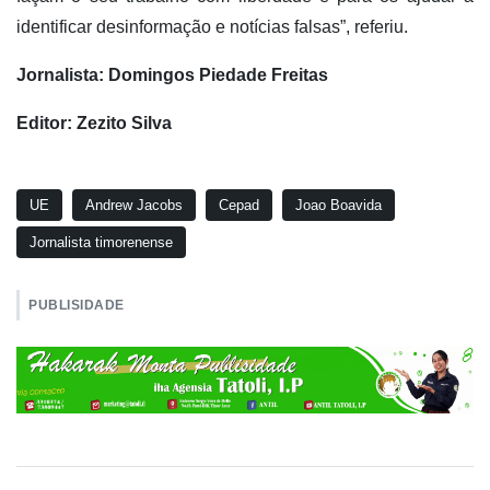
identificar desinformação e notícias falsas”, referiu.
Jornalista: Domingos Piedade Freitas
Editor: Zezito Silva
UE
Andrew Jacobs
Cepad
Joao Boavida
Jornalista timorenense
PUBLISIDADE