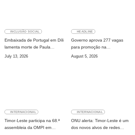
INCLUSÃO SOCIAL
HEADLINE
Embaixada de Portugal em Díli
Governo aprova 277 vagas
lamenta morte de Paula
para promoção na
Ferreira Pinto
Administração Pública
July 13, 2026
August 5, 2026
INTERNACIONAL
INTERNACIONAL
Timor-Leste participa na 68.ª
ONU alerta: Timor-Leste é um
assembleia da OMPI em
dos novos alvos de redes
Genebra
internacionais de cibercrime