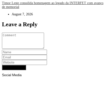
Timor Leste consolida homenagem ao legado da INTERFET com avanço
de memorial
August 7, 2026
Leave a Reply
Add Comment
Social Media
Facebook
Likes
Instagram
Follows
Youtube
Subscribe
Tiktok
Follows