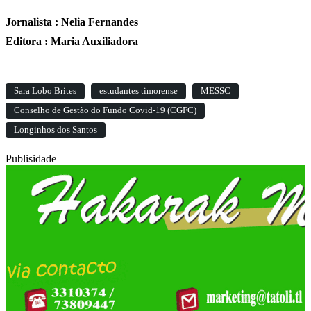
Jornalista : Nelia Fernandes
Editora : Maria Auxiliadora
Sara Lobo Brites
estudantes timorense
MESSC
Conselho de Gestão do Fundo Covid-19 (CGFC)
Longinhos dos Santos
Publisidade