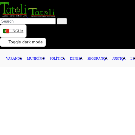
LINGUA
VARANDA
Toggle dark mode
MUNICÍPIO
VARANDA
MUNICÍPIO
POLÍTICA
DEFESA
SEGURANÇA
JUSTIÇA
LE
POLÍTICA
DEFESA
SEGURANÇA
JUSTIÇA
LEI
CAPITAL