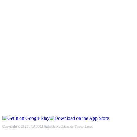
INCLUSÃO SOCIAL
SOCIEDADE CIVIL
INTERNACIONAL
ECONOMIA
EDUCAÇÃO
SAÚDE
MULTIMÉDIA
DESPORTO
Copyright © 2026 . TATOLI Agência Noticiosa de Timor-Leste.