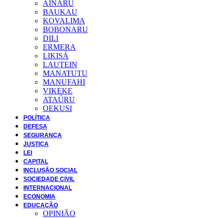
AINARU
BAUKAU
KOVALIMA
BOBONARU
DILI
ERMERA
LIKISÁ
LAUTEIN
MANATUTU
MANUFAHI
VIKEKE
ATAÚRU
OEKUSI
POLÍTICA
DEFESA
SEGURANÇA
JUSTIÇA
LEI
CAPITAL
INCLUSÃO SOCIAL
SOCIEDADE CIVIL
INTERNACIONAL
ECONOMIA
EDUCAÇÃO
OPINIÃO