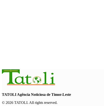
August 6, 2026
INTERNACIONAL
PAM: El Niño pode agravar insegurança alimentar de mais 49
milhões de pessoas até 2027
August 6, 2026
INTERNACIONAL
Contingente militar australiano chega a Díli para participar na
Maratona Internacional de 2026
August 6, 2026
TATOLI Agência Noticiosa de Timor-Leste
© 2026 TATOLI. All rights reserved.