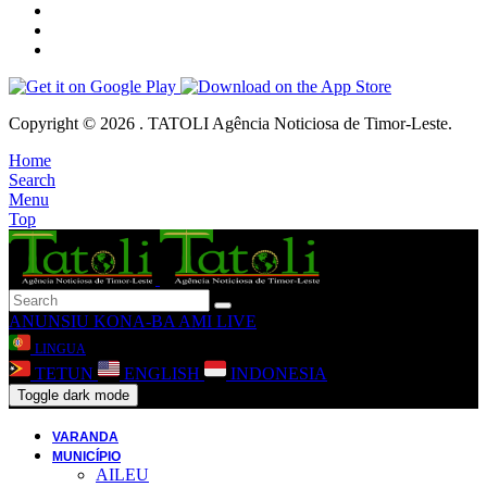
Copyright © 2026 . TATOLI Agência Noticiosa de Timor-Leste.
Home
Search
Menu
Top
ANUNSIU
KONA-BA AMI
LIVE
LINGUA
TETUN
ENGLISH
INDONESIA
Toggle dark mode
VARANDA
MUNICÍPIO
AILEU