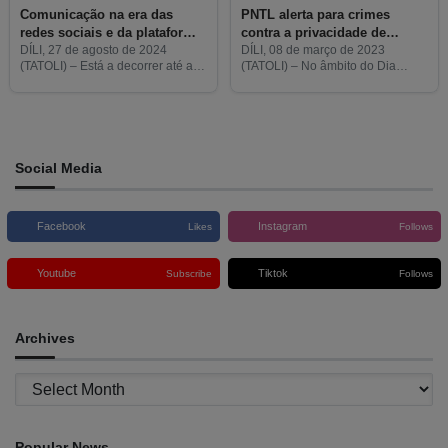
Comunicação na era das
PNTL alerta para crimes
redes sociais e da plataforma
contra a privacidade de
tecnológica é tema da
mulheres nas redes sociais
DÍLI, 27 de agosto de 2024
DÍLI, 08 de março de 2023
(TATOLI) – Está a decorrer até ao
(TATOLI) – No âmbito do Dia
formação
dia 29 deste mês, na Fundação
Internacional da Mulher, a Polícia
Oriente, em Díli, uma formação
Nacional de Timor-Leste (PNTL)
sob o tema Comunicação na
alertou o público para o problema
relacionado com
Social Media
Facebook
Instagram
Likes
Follows
Youtube
Tiktok
Subscribe
Follows
Archives
Archives
Popular News