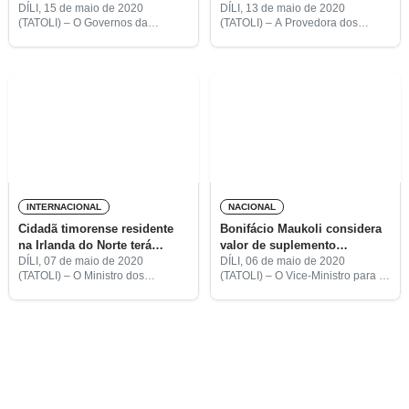
MS com mais equipamentos
prevenção de covid-19
DÍLI, 15 de maio de 2020
DÍLI, 13 de maio de 2020
(TATOLI) – O Governos da
(TATOLI) – A Provedora dos
de proteção
República Popular da China e da
Direitos Humanos e Justiça
Austrália ofereceram mais
(PDHJ), Jesuína Ferreira Gomes,
equipamentos de proteção
pediu ao Governo que
individual e outros artigos ao
intensificasse as ações de
Ministério
informação junto
INTERNACIONAL
NACIONAL
Cidadã timorense residente
Bonifácio Maukoli considera
na Irlanda do Norte terá
valor de suplemento
morrido com covid-19
remuneratório razoável
DÍLI, 07 de maio de 2020
DÍLI, 06 de maio de 2020
(TATOLI) – O Ministro dos
(TATOLI) – O Vice-Ministro para o
Negócios Estrangeiros e
Desenvolvimento Estratégico da
Cooperação (MNEC), Dionísio da
Saúde, Bonifácio Maukoli dos
Costa Babo Soares, informou que
Reis, considera que o suplemento
teve conhecimento do
remuneratório de 25 dólares
Embaixador de Timor-Leste
destinado
More posts