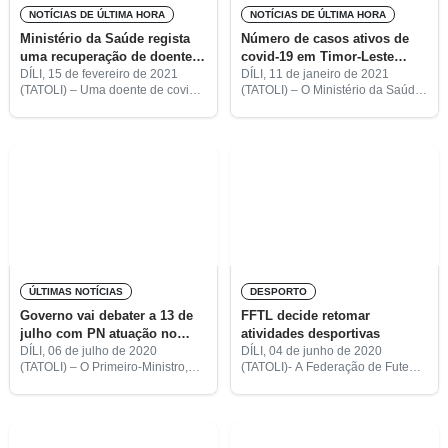
NOTÍCIAS DE ÚLTIMA HORA
NOTÍCIAS DE ÚLTIMA HORA
Ministério da Saúde regista
Número de casos ativos de
uma recuperação de doente
covid-19 em Timor-Leste
com covid-19
diminui para oito
DÍLI, 15 de fevereiro de 2021
DÍLI, 11 de janeiro de 2021
(TATOLI) – Uma doente de covid-
(TATOLI) – O Ministério da Saúde
19 recuperou e saiu hoje do
(MS) anunciou a recuperação de
centro de isolamento de Vera
quatro infetados com covid-19,
Cruz, em Díli, segundo os dados
pelo que o número de casos
revelados
ativos em
ÚLTIMAS NOTÍCIAS
DESPORTO
Governo vai debater a 13 de
FFTL decide retomar
julho com PN atuação no
atividades desportivas
combate a covid-19
DÍLI, 06 de julho de 2020
DÍLI, 04 de junho de 2020
(TATOLI) – O Primeiro-Ministro,
(TATOLI)- A Federação de Futebol
Taur Matan Ruak, juntamente com
de Timor-Leste (FFTL) decidiu
os membros do Governo vão
retomar todos os eventos
participar, a 13 de julho, num
desportivos após uma paragem
debate com os deputados
de mais de dois meses devido