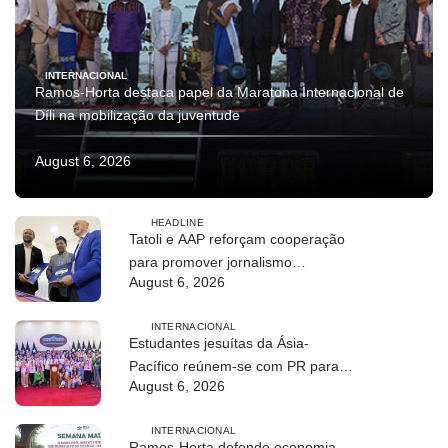
INTERNACIONAL
Ramos-Horta destaca papel da Maratona Internacional de
Díli na mobilização da juventude
August 6, 2026
HEADLINE
Tatoli e AAP reforçam cooperação
para promover jornalismo
August 6, 2026
profissional em Timor-Leste
INTERNACIONAL
Estudantes jesuítas da Ásia-
Pacífico reúnem-se com PR para
August 6, 2026
conhecer processo de paz no país
INTERNACIONAL
Ramos-Horta defende economia