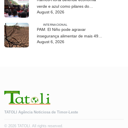
verde e azul como pilares do
August 6, 2026
desenvolvimento sustentável de
Timor-Leste
INTERNACIONAL
PAM: El Niño pode agravar
insegurança alimentar de mais 49
August 6, 2026
milhões de pessoas até 2027
TATOLI Agência Noticiosa de Timor-Leste
© 2026 TATOLI. All rights reserved.