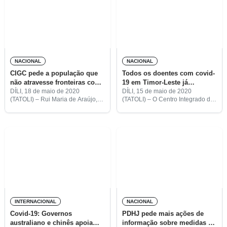
NACIONAL
NACIONAL
CIGC pede a população que
Todos os doentes com covid-
não atravesse fronteiras com
19 em Timor-Leste já
Indonésia
recuperados
DÍLI, 18 de maio de 2020
DÍLI, 15 de maio de 2020
(TATOLI) – Rui Maria de Araújo,
(TATOLI) – O Centro Integrado de
porta-voz do Centro Integrado de
Gestão de Crise (CIGC) regista
Gestão de Crise (CIGC), pediu a
hoje zero casos ativos de covid-
toda população, sobretudo à dos
19, após a recuperação dos 24
municípios
infetados.
INTERNACIONAL
NACIONAL
Covid-19: Governos
PDHJ pede mais ações de
australiano e chinês apoiam
informação sobre medidas de