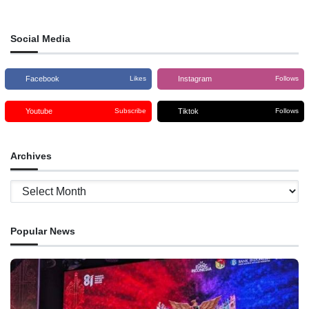
que efetuou um pedido formal à
Embaixada de Portugal
Social Media
Facebook
Instagram
Likes
Follows
Youtube
Tiktok
Subscribe
Follows
Archives
Archives
Popular News