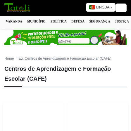
LINGUA
Togg
VARANDA
MUNICÍPIO
POLÍTICA
DEFESA
SEGURANÇA
JUSTIÇA
Home
Tag: Centros de Aprendizagem e Formação Escolar (CAFE)
Centros de Aprendizagem e Formação
Escolar (CAFE)