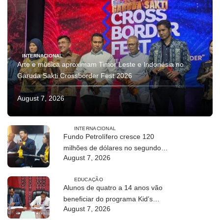
INTERNACIONAL
Arte e música aproximam Timor Leste e Indonésia no
Garuda Sakti Crossborder Fest 2026
August 7, 2026
INTERNACIONAL
Fundo Petrolífero cresce 120
milhões de dólares no segundo
August 7, 2026
trimestre
EDUCAÇÃO
Alunos de quatro a 14 anos vão
beneficiar do programa Kid’s
August 7, 2026
Athletics