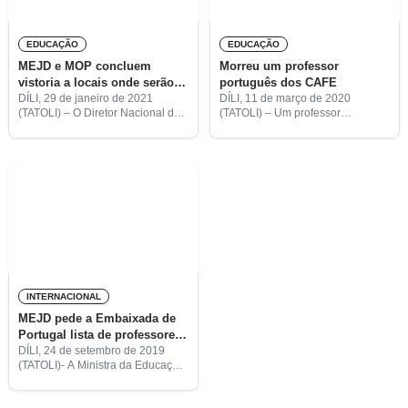
EDUCAÇÃO
EDUCAÇÃO
MEJD e MOP concluem
Morreu um professor
vistoria a locais onde serão
português dos CAFE
construídos quatro novos
DÍLI, 29 de janeiro de 2021
DÍLI, 11 de março de 2020
(TATOLI) – O Diretor Nacional das
(TATOLI) – Um professor
CAFE
Infraestruturas Educativas do
português dos Centros de
Ministério da Educação,
Aprendizagem e Formação
Juventude e Desporto (MEJD),
Escolar (CAFE) faleceu ontem,
Hélio Lopes, disse que o seu
quando foi transportado de
ministério
Maubisse para o Hospital
INTERNACIONAL
MEJD pede a Embaixada de
Portugal lista de professores
dos CAFE
DÍLI, 24 de setembro de 2019
(TATOLI)- A Ministra da Educação,
Juventude e Desporto (MEJD),
Dulce de Jesus Soares, revelou