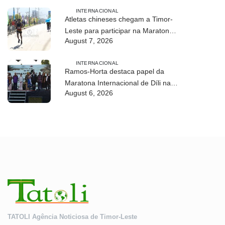
INTERNACIONAL
Atletas chineses chegam a Timor-
Leste para participar na Maratona
August 7, 2026
Internacional de Díli 2026
INTERNACIONAL
Ramos-Horta destaca papel da
Maratona Internacional de Díli na
August 6, 2026
mobilização da juventude
TATOLI Agência Noticiosa de Timor-Leste