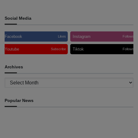
Costello, lançaram relatório sobre
o desemprego
Social Media
Facebook
Instagram
Likes
Follows
Youtube
Tiktok
Subscribe
Follows
Archives
Archives
Popular News