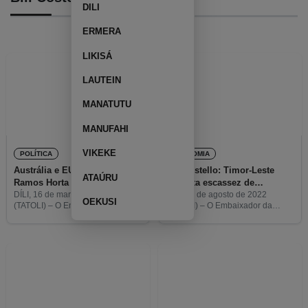
DILI
ERMERA
LIKISÁ
LAUTEIN
MANATUTU
MANUFAHI
VIKEKE
POLÍTICA
ECONOMIA
Austrália e EUA informam
Bill Costello: Timor-Leste
ATAÚRU
Ramos Horta sobre projeto de
enfrenta escassez de
submarinos nucleares
emprego juvenil
DÍLI, 16 de março de 2023
DÍLI, 16 de agosto de 2022
OEKUSI
(TATOLI) – O Embaixador da
(TATOLI) – O Embaixador da
Austrália em Timor-Leste, Bill
Austrália em Timor-Leste, Bill
Costello, acompanhado pelo
Costello, declarou que o país
adido da defesa australiano e
evidencia uma escassez de
pelo Encarregado de Negócios
postos de trabalho perante o
da Embaixada