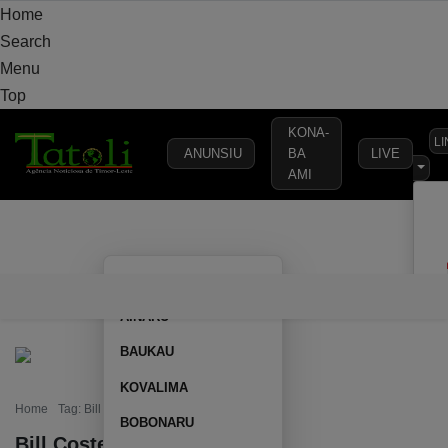
Home
Search
Menu
Top
KONA-
L
ANUNSIU
BA
LIVE
AMI
VARANDA
MUNICÍPIO
POLÍTICA
DEFESA
SEGURANÇA
AILEU
VARANDA
MUNICÍPIO
POLÍTICA
DEFESA
SEGURAN
AINARU
BAUKAU
KOVALIMA
Home
Tag: Bill Costello
BOBONARU
Bill Costello