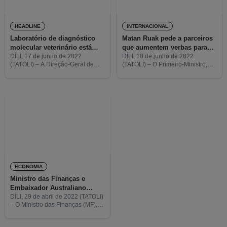
HEADLINE
INTERNACIONAL
Laboratório de diagnóstico
Matan Ruak pede a parceiros
molecular veterinário está
que aumentem verbas para
disponível em Timor-Leste
desenvolvimento das áreas
DÍLI, 17 de junho de 2022
DÍLI, 10 de junho de 2022
(TATOLI) – A Direção-Geral de
(TATOLI) – O Primeiro-Ministro,
rurais
Pecuária e Veterinária do
Taur Matan Ruak, pediu aos
Ministério da Agricultura e Pescas
parceiros de desenvolvimento
(MAP) e a embaixada da Austrália
que disponibilizem um aumento
em Timor-Leste lançaram
orçamental para desenvolver
projetos nas áreas rurais.
ECONOMIA
Ministro das Finanças e
Embaixador Australiano
lançam relatório sobre
DÍLI, 29 de abril de 2022 (TATOLI)
– O Ministro das Finanças (MF),
desemprego de jovens em
Rui Gomes, e o Embaixador da
Timor
Austrália em Timor-Leste, Bill