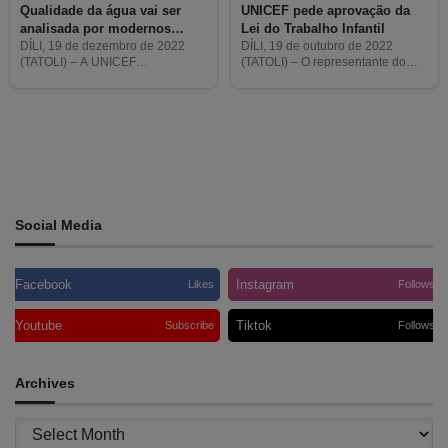
Qualidade da água vai ser
UNICEF pede aprovação da
analisada por modernos
Lei do Trabalho Infantil
equipamentos portáteis
DÍLI, 19 de dezembro de 2022
DÍLI, 19 de outubro de 2022
(TATOLI) – A UNICEF
(TATOLI) – O representante do
disponibilizou, ao Ministério da
Fundo das Nações Unidas para a
Saúde (MS), hoje um conjunto de
Infância (UNICEF), Bilal Durrani,
aparelhos portáteis aptos para
pediu ao Governo aprovasse a
testes da qualidade da água.
Lei e o
More posts
Social Media
Facebook
Instagram
Likes
Follows
Youtube
Tiktok
Subscribe
Follows
Archives
Archives