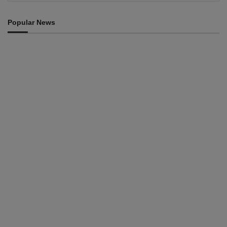
Popular News
INTERNACIONAL
Timor Leste consolida homenagem ao legado da
INTERFET com avanço de memorial
August 7, 2026
INTERNACIONAL