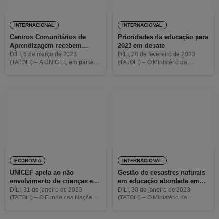
INTERNACIONAL
INTERNACIONAL
Centros Comunitários de
Prioridades da educação para
Aprendizagem recebem
2023 em debate
equipamentos informáticos
DÍLI, 6 de março de 2023
DÍLI, 28 de fevereiro de 2023
(TATOLI) – A UNICEF, em parceria
(TATOLI) – O Ministério da
com a Embaixada dos Estados
Educação, Juventude e Desporto
Unidos da América (EUA) e com o
(MEJD), em conjunto com
Ministério da Educação,
parceiros de desenvolvimento,
Juventude e
organizou um seminário sobre a
Ação Conjunta da
ECONOMIA
INTERNACIONAL
UNICEF apela ao não
Gestão de desastres naturais
envolvimento de crianças em
em educação abordada em
atividades económicas
colóquio
DÍLI, 31 de janeiro de 2023
DILI, 30 de janeiro de 2023
(TATOLI) – O Fundo das Nações
(TATOLI) – O Ministério da
Unidas para a Infância (UNICEF,
Educação, Juventude e Desporto
em inglês) em Timor-Leste apelou
(MEJD), em parceria com a Plan