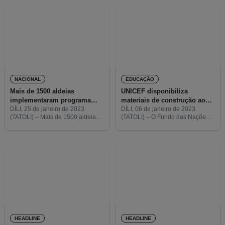
a todos os pais que não
Internacional de Timor-Leste e a
envolvessem
UNICEF, organizaram um
colóquio para discutir
NACIONAL
EDUCAÇÃO
Mais de 1500 aldeias
UNICEF disponibiliza
implementaram programa
materiais de construção ao
ALFA em 2022
MEJD
DÍLI, 25 de janeiro de 2023
DÍLI, 06 de janeiro de 2023
(TATOLI) – Mais de 1500 aldeias
(TATOLI) – O Fundo das Nações
implementaram o Programa Area
Unidas para a Infância (UNICEF)
La So’e Fo’er Arbiru (ALFA) em
entregou hoje materiais de
2022, nos municípios de Ainaro,
construção ao Ministério da
Aileu, Bobonaro, Ermera, Liquiçá
Educação Juventude e Desporto
HEADLINE
HEADLINE