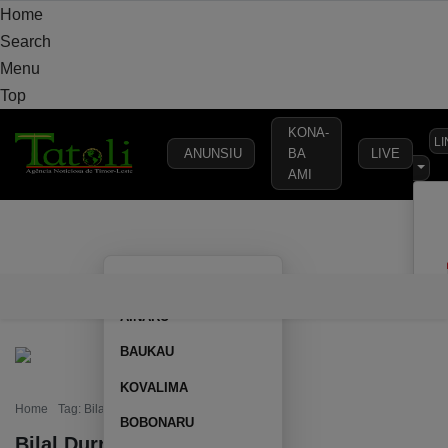
Home
Search
Menu
Top
KONA-
L
ANUNSIU
BA
LIVE
AMI
VARANDA
MUNICÍPIO
POLÍTICA
DEFESA
SEGURANÇA
AILEU
VARANDA
MUNICÍPIO
POLÍTICA
DEFESA
SEGURAN
AINARU
BAUKAU
KOVALIMA
Home
Tag: Bilal Durrani
BOBONARU
Bilal Durrani