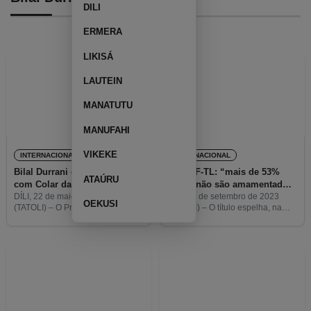
DILI
ERMERA
LIKISÁ
LAUTEIN
MANATUTU
MANUFAHI
VIKEKE
INTERNACIONAL
INTERNACIONAL
Bilal Durrani condecorado
UNICEF-TL: “mais de 53%
ATAÚRU
com Colar da Ordem de
bebés não são amamentados
Timor-Leste
após o nascimento”
DÍLI, 22 de maio de 2024
DÍLI, 20 de setembro de 2023
OEKUSI
(TATOLI) – O Presidente da
(TATOLI) – O título espelha, na
República, José Ramos Horta,
opinião de Bilal Durrani,
condecorou o Representante do
representante da UNICEF em
Fundo das Nações Unidas para a
Timor-Leste, a gravidade da
Infância (UNICEF) em Timor-
situação. E, na opinião daquele,
Leste,