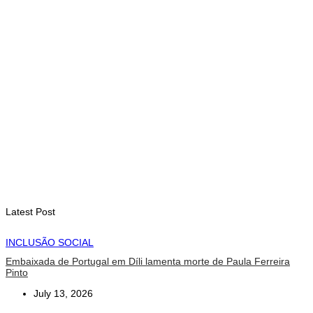
August 7, 2026
INTERNACIONAL
Fundo Petrolífero cresce 120 milhões de dólares no segundo
trimestre
August 7, 2026
EDUCAÇÃO
Alunos de quatro a 14 anos vão beneficiar do programa Kid’s
Athletics
August 7, 2026
Latest Post
INCLUSÃO SOCIAL
Embaixada de Portugal em Díli lamenta morte de Paula Ferreira
Pinto
July 13, 2026