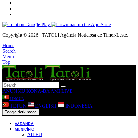
Copyright © 2026 . TATOLI Agência Noticiosa de Timor-Leste.
Home
Search
Menu
Top
ANUNSIU
KONA-BA AMI
LIVE
LINGUA
TETUN
ENGLISH
INDONESIA
Toggle dark mode
VARANDA
MUNICÍPIO
AILEU