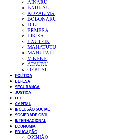
AINARU
BAUKAU
KOVALIMA
BOBONARU
DILI
ERMERA
LIKISÁ
LAUTEIN
MANATUTU
MANUFAHI
VIKEKE
ATAÚRU
OEKUSI
POLÍTICA
DEFESA
SEGURANÇA
JUSTIÇA
LEI
CAPITAL
INCLUSÃO SOCIAL
SOCIEDADE CIVIL
INTERNACIONAL
ECONOMIA
EDUCAÇÃO
OPINIÃO