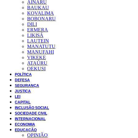
AINARU
BAUKAU
KOVALIMA
BOBONARU
DILI
ERMERA
LIKISÁ
LAUTEIN
MANATUTU
MANUFAHI
VIKEKE
ATAÚRU
OEKUSI
POLÍTICA
DEFESA
SEGURANÇA
JUSTIÇA
LEI
CAPITAL
INCLUSÃO SOCIAL
SOCIEDADE CIVIL
INTERNACIONAL
ECONOMIA
EDUCAÇÃO
OPINIÃO