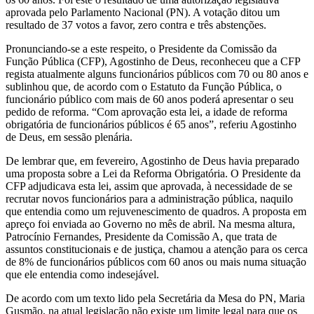
aprovada pelo Parlamento Nacional (PN). A votação ditou um
resultado de 37 votos a favor, zero contra e três abstenções.
Pronunciando-se a este respeito, o Presidente da Comissão da
Função Pública (CFP), Agostinho de Deus, reconheceu que a CFP
regista atualmente alguns funcionários públicos com 70 ou 80 anos e
sublinhou que, de acordo com o Estatuto da Função Pública, o
funcionário público com mais de 60 anos poderá apresentar o seu
pedido de reforma. “Com aprovação esta lei, a idade de reforma
obrigatória de funcionários públicos é 65 anos”, referiu Agostinho
de Deus, em sessão plenária.
De lembrar que, em fevereiro, Agostinho de Deus havia preparado
uma proposta sobre a Lei da Reforma Obrigatória. O Presidente da
CFP adjudicava esta lei, assim que aprovada, à necessidade de se
recrutar novos funcionários para a administração pública, naquilo
que entendia como um rejuvenescimento de quadros. A proposta em
apreço foi enviada ao Governo no mês de abril. Na mesma altura,
Patrocínio Fernandes, Presidente da Comissão A, que trata de
assuntos constitucionais e de justiça, chamou a atenção para os cerca
de 8% de funcionários públicos com 60 anos ou mais numa situação
que ele entendia como indesejável.
De acordo com um texto lido pela Secretária da Mesa do PN, Maria
Gusmão, na atual legislação não existe um limite legal para que os