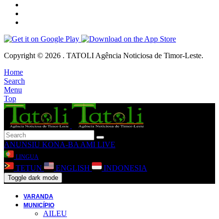
Copyright © 2026 . TATOLI Agência Noticiosa de Timor-Leste.
Home
Search
Menu
Top
ANUNSIU
KONA-BA AMI
LIVE
LINGUA
TETUN
ENGLISH
INDONESIA
Toggle dark mode
VARANDA
MUNICÍPIO
AILEU