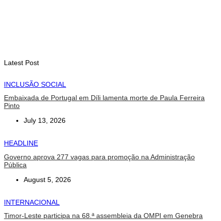
INTERNACIONAL
Arte e música aproximam Timor Leste e Indonésia no Garuda
Sakti Crossborder Fest 2026
August 7, 2026
Latest Post
INCLUSÃO SOCIAL
Embaixada de Portugal em Díli lamenta morte de Paula Ferreira
Pinto
July 13, 2026
HEADLINE
Governo aprova 277 vagas para promoção na Administração
Pública
August 5, 2026
INTERNACIONAL
Timor-Leste participa na 68.ª assembleia da OMPI em Genebra