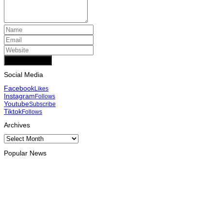
Add Comment
Social Media
Facebook
Likes
Instagram
Follows
Youtube
Subscribe
Tiktok
Follows
Archives
Archives
Popular News
INTERNACIONAL
Atletas timorenses e chineses dominam a Maratona
Internacional de Díli