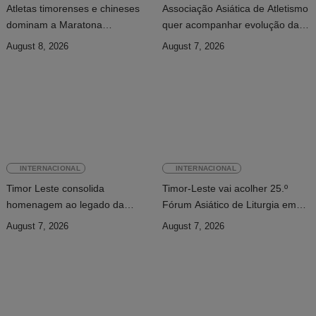
Atletas timorenses e chineses
Associação Asiática de Atletismo
dominam a Maratona
quer acompanhar evolução da
Internacional de Díli
modalidade em Timor Leste
August 8, 2026
August 7, 2026
INTERNACIONAL
INTERNACIONAL
Timor Leste consolida
Timor-Leste vai acolher 25.º
homenagem ao legado da
Fórum Asiático de Liturgia em
INTERFET com avanço de
setembro
August 7, 2026
August 7, 2026
memorial