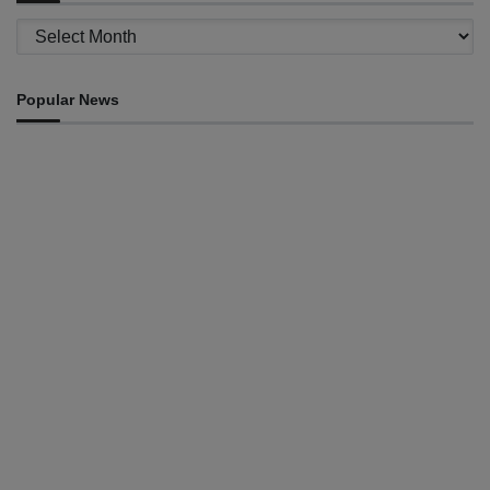
Archives
Popular News
INTERNACIONAL
Atletas timorenses e chineses dominam a Maratona
Internacional de Díli
August 8, 2026