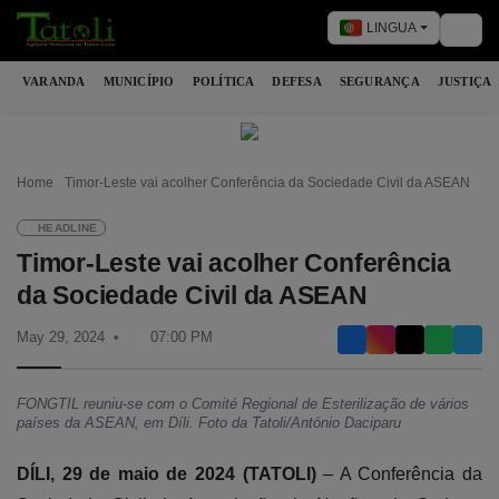
LINGUA
Togg
VARANDA
MUNICÍPIO
POLÍTICA
DEFESA
SEGURANÇA
JUSTIÇA
Home
Timor-Leste vai acolher Conferência da Sociedade Civil da ASEAN
HEADLINE
Timor-Leste vai acolher Conferência
da Sociedade Civil da ASEAN
May 29, 2024
07:00 PM
FONGTIL reuniu-se com o Comité Regional de Esterilização de vários
países da ASEAN, em Díli. Foto da Tatoli/António Daciparu
DÍLI, 29 de maio de 2024 (TATOLI)
– A Conferência da