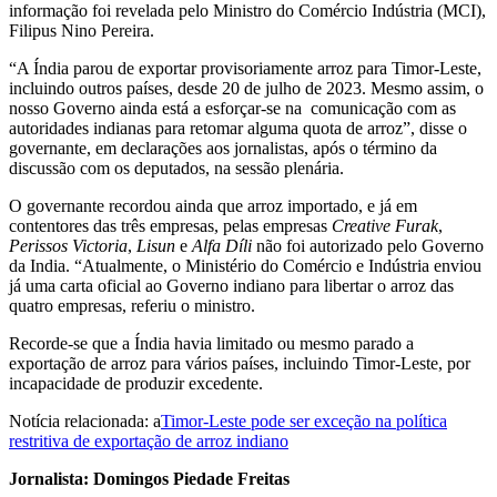
informação foi revelada pelo Ministro do Comércio Indústria (MCI),
Filipus Nino Pereira.
“A Índia parou de exportar provisoriamente arroz para Timor-Leste,
incluindo outros países, desde 20 de julho de 2023. Mesmo assim, o
nosso Governo ainda está a esforçar-se na comunicação com as
autoridades indianas para retomar alguma quota de arroz”, disse o
governante, em declarações aos jornalistas, após o término da
discussão com os deputados, na sessão plenária.
O governante recordou ainda que arroz importado, e já em
contentores das três empresas, pelas empresas
Creative Furak
,
Perissos
Victoria
,
Lisun
e
Alfa Díli
não foi autorizado pelo Governo
da India. “Atualmente, o Ministério do Comércio e Indústria enviou
já uma carta oficial ao Governo indiano para libertar o arroz das
quatro empresas, referiu o ministro.
Recorde-se que a Índia havia limitado ou mesmo parado a
exportação de arroz para vários países, incluindo Timor-Leste, por
incapacidade de produzir excedente.
Notícia relacionada: a
Timor-Leste pode ser exceção na política
restritiva de exportação de arroz indiano
Jornalista: Domingos Piedade Freitas