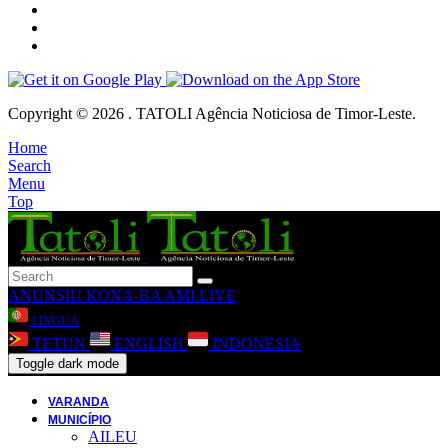
Copyright © 2026 . TATOLI Agência Noticiosa de Timor-Leste.
Home
Search
Menu
Top
ANUNSIU
KONA-BA AMI
LIVE
LINGUA
TETUN
ENGLISH
INDONESIA
Toggle dark mode
VARANDA
MUNICÍPIO
AILEU