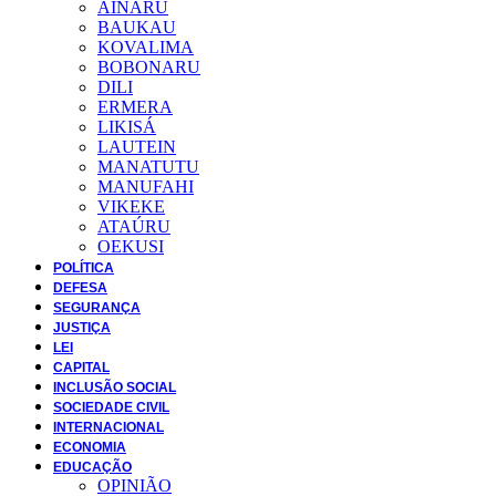
AINARU
BAUKAU
KOVALIMA
BOBONARU
DILI
ERMERA
LIKISÁ
LAUTEIN
MANATUTU
MANUFAHI
VIKEKE
ATAÚRU
OEKUSI
POLÍTICA
DEFESA
SEGURANÇA
JUSTIÇA
LEI
CAPITAL
INCLUSÃO SOCIAL
SOCIEDADE CIVIL
INTERNACIONAL
ECONOMIA
EDUCAÇÃO
OPINIÃO