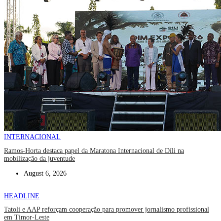
INTERNACIONAL
Ramos-Horta destaca papel da Maratona Internacional de Díli na
mobilização da juventude
August 6, 2026
HEADLINE
Tatoli e AAP reforçam cooperação para promover jornalismo profissional
em Timor-Leste