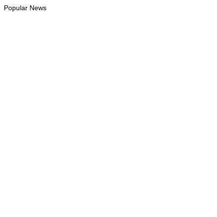
Popular News
INTERNACIONAL
Ramos-Horta destaca papel da Maratona Internacional de
Díli na mobilização da juventude