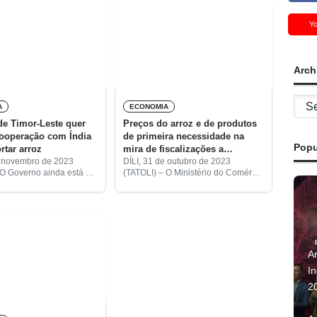
Y
Arch
Archi
A
ECONOMIA
e Timor-Leste quer
Preços do arroz e de produtos
cooperação com Índia
de primeira necessidade na
Popu
rtar arroz
mira de fiscalizações a
retalhistas
e novembro de 2023
DÍLI, 31 de outubro de 2023
 O Governo ainda está a
(TATOLI) – O Ministério do Comércio
m acordo de cooperação
e Indústria (MCI), realizou hoje
 indiano de modo a
algumas fiscalizações sem aviso
arroz para
prévio a lojas retalhistas para
garantir que o
A
I
2