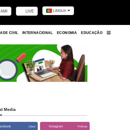
LINGUA
 AMI
LIVE
Toggle dark m
ADE CIVIL
INTERNACIONAL
ECONOMIA
EDUCAÇÃO
More
al Media
acebook
Instagram
Likes
Follows