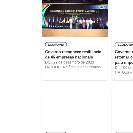
ECONOMIA
ECONOMI
Governo reconhece resiliência
Governo d
de 46 empresas nacionais
retomar 
para impo
DÍLI, 29 de dezembro de 2023
(TATOLI) – No âmbito dos Prémios
DÍLI, 06 d
de Excelência Empresarial de 2023
(TATOLI) –
do Ministério do Comércio e
procurar u
Indústria (MCI), quarenta e seis
com o país
empresas nacionais
importar o 