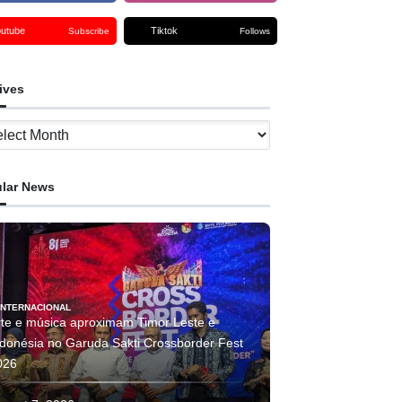
outube
Tiktok
Subscribe
Follows
ives
ves
lar News
INTERNACIONAL
rte e música aproximam Timor Leste e
ndonésia no Garuda Sakti Crossborder Fest
026