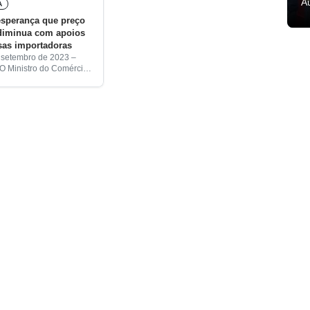
A
A
esperança que preço
 diminua com apoios
sas importadoras
e setembro de 2023 –
 O Ministro do Comércio e
MCI), Filipus Nino Pereira,
ar a esforçar-se no sentido
nciar medidas junto