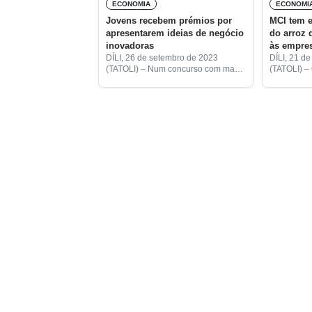
ECONOMIA
ECONOMI
Jovens recebem prémios por
MCI tem 
apresentarem ideias de negócio
do arroz
inovadoras
às empre
DÍLI, 26 de setembro de 2023
DÍLI, 21 d
(TATOLI) – Num concurso com mais
(TATOLI) –
de 400 candidatos, 65 receberam
Indústria (
prémios relativos à 4.ª Competição
referiu est
Empresarial Inovadora para 2023.
de provide
Daqueles, nove foram