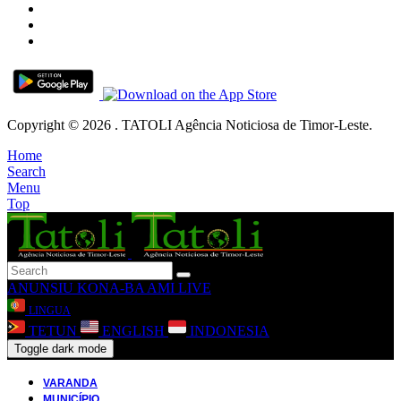
Copyright © 2026 . TATOLI Agência Noticiosa de Timor-Leste.
Home
Search
Menu
Top
ANUNSIU
KONA-BA AMI
LIVE
LINGUA
TETUN
ENGLISH
INDONESIA
Toggle dark mode
VARANDA
MUNICÍPIO