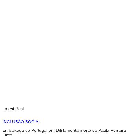
PAM: El Niño pode agravar insegurança alimentar de mais 49
milhões de pessoas até 2027
August 6, 2026
INTERNACIONAL
Contingente militar australiano chega a Díli para participar na
Maratona Internacional de 2026
August 6, 2026
Latest Post
INCLUSÃO SOCIAL
Embaixada de Portugal em Díli lamenta morte de Paula Ferreira
Pinto