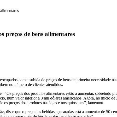
alimentares
 preços de bens alimentares
ocupados com a subida de preços de bens de primeira necessidade nas 
mbém no número de clientes atendidos.
 “Os preços dos produtos alimentares estão a aumentar, sobretudo prod
o, num valor inferior a 3 mil dólares americanos. Agora, no início de 2
os preços dos produtos nas lojas e nos quiosques”, lamentou.
disse que o preço das bebidas açucaradas está a aumentar de 50 centa
ibido comprar mais de três latas das bebidas açucaradas”.