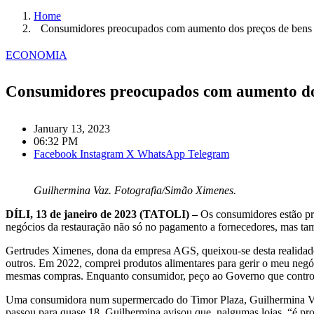
Home
Consumidores preocupados com aumento dos preços de bens 
ECONOMIA
Consumidores preocupados com aumento dos
January 13, 2023
06:32 PM
Facebook
Instagram
X
WhatsApp
Telegram
Guilhermina Vaz. Fotografia/Simão Ximenes.
DÍLI, 13 de janeiro de 2023 (TATOLI) –
Os consumidores estão pre
negócios da restauração não só no pagamento a fornecedores, mas ta
Gertrudes Ximenes, dona da empresa AGS, queixou-se desta realidade:
outros. Em 2022, comprei produtos alimentares para gerir o meu negóci
mesmas compras. Enquanto consumidor, peço ao Governo que controle 
Uma consumidora num supermercado do Timor Plaza, Guilhermina Vaz, 
passou para quase 18. Guilhermina avisou que, nalgumas lojas, “é pro