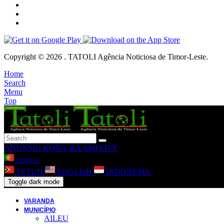
Copyright © 2026 . TATOLI Agência Noticiosa de Timor-Leste.
Home
Search
Menu
Top
ANUNSIU
KONA-BA AMI
LIVE
LINGUA
TETUN
ENGLISH
INDONESIA
Toggle dark mode
VARANDA
MUNICÍPIO
AILEU