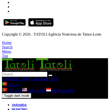
Copyright © 2026 . TATOLI Agência Noticiosa de Timor-Leste.
Home
Search
Menu
Top
ANUNSIU
KONA-BA AMI
LIVE
LINGUA
TETUN
ENGLISH
INDONESIA
Toggle dark mode
VARANDA
MUNICÍPIO