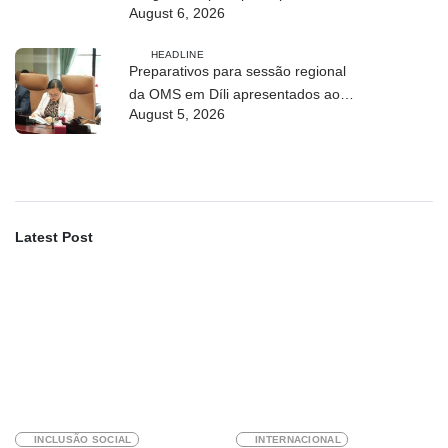
August 6, 2026
Maratona Internacional de 2026
HEADLINE
Preparativos para sessão regional
da OMS em Díli apresentados ao
August 5, 2026
Conselho de Ministros
Latest Post
INCLUSÃO SOCIAL
INTERNACIONAL