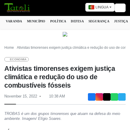
LINGUA
Togg
VARANDA
MUNICÍPIO
POLÍTICA
DEFESA
SEGURANÇA
JUSTIÇA
Home
Ativistas timorenses exigem justiça climática e redução do uso de combu
ECONOMIA
Ativistas timorenses exigem justiça
climática e redução do uso de
combustíveis fósseis
November 15, 2022
10:38 AM
TROBAS é um dos grupos timorenses que atuam na defesa do meio
ambiente. Imagem/ Elígio Soares.