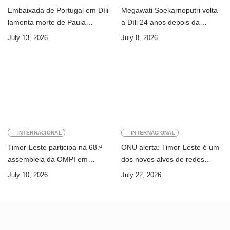
Embaixada de Portugal em Díli
Megawati Soekarnoputri volta
lamenta morte de Paula
a Díli 24 anos depois da
Ferreira Pinto
primeira visita
July 13, 2026
July 8, 2026
INTERNACIONAL
INTERNACIONAL
Timor-Leste participa na 68.ª
ONU alerta: Timor-Leste é um
assembleia da OMPI em
dos novos alvos de redes
Genebra
internacionais de cibercrime
July 10, 2026
July 22, 2026