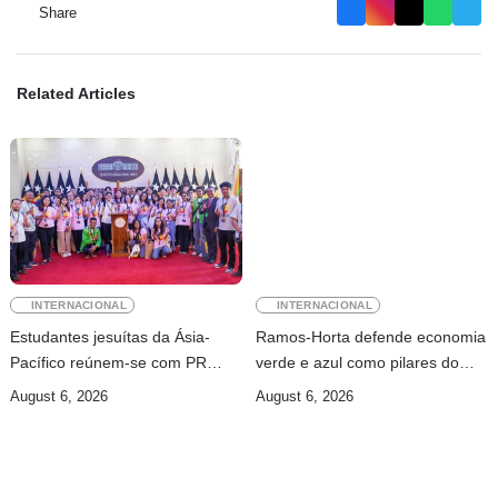
Share
Related Articles
INTERNACIONAL
INTERNACIONAL
Estudantes jesuítas da Ásia-
Ramos-Horta defende economia
Pacífico reúnem-se com PR
verde e azul como pilares do
para conhecer processo de paz
desenvolvimento sustentável de
August 6, 2026
August 6, 2026
no país
Timor-Leste