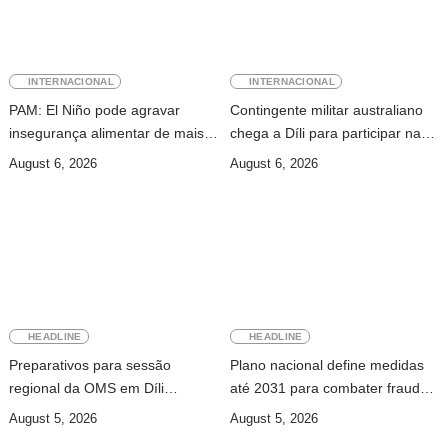
INTERNACIONAL
INTERNACIONAL
PAM: El Niño pode agravar
Contingente militar australiano
insegurança alimentar de mais
chega a Díli para participar na
49 milhões de pessoas até 2027
Maratona Internacional de 2026
August 6, 2026
August 6, 2026
HEADLINE
HEADLINE
Preparativos para sessão
Plano nacional define medidas
regional da OMS em Díli
até 2031 para combater fraude
apresentados ao Conselho de
digital e tráfico de pessoas
August 5, 2026
August 5, 2026
Ministros