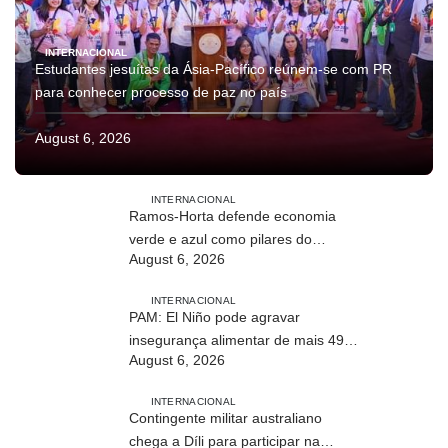
INTERNACIONAL
Estudantes jesuítas da Ásia-Pacífico reúnem-se com PR
para conhecer processo de paz no país
August 6, 2026
INTERNACIONAL
Ramos-Horta defende economia
verde e azul como pilares do
August 6, 2026
desenvolvimento sustentável de
Timor-Leste
INTERNACIONAL
PAM: El Niño pode agravar
insegurança alimentar de mais 49
August 6, 2026
milhões de pessoas até 2027
INTERNACIONAL
Contingente militar australiano
chega a Díli para participar na