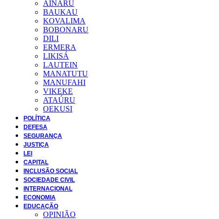
AINARU
BAUKAU
KOVALIMA
BOBONARU
DILI
ERMERA
LIKISÁ
LAUTEIN
MANATUTU
MANUFAHI
VIKEKE
ATAÚRU
OEKUSI
POLÍTICA
DEFESA
SEGURANÇA
JUSTIÇA
LEI
CAPITAL
INCLUSÃO SOCIAL
SOCIEDADE CIVIL
INTERNACIONAL
ECONOMIA
EDUCAÇÃO
OPINIÃO