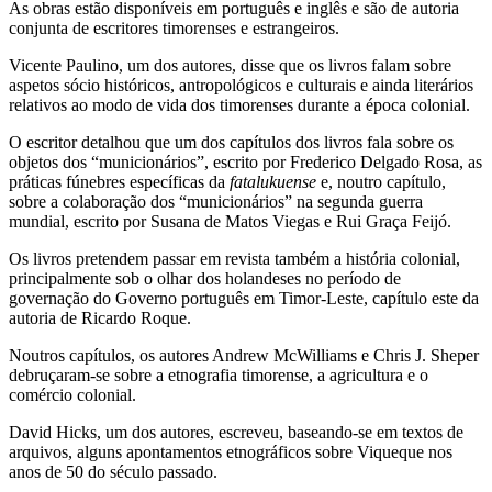
As obras estão disponíveis em português e inglês e são de autoria
conjunta de escritores timorenses e estrangeiros.
Vicente Paulino, um dos autores, disse que os livros falam sobre
aspetos sócio históricos, antropológicos e culturais e ainda literários
relativos ao modo de vida dos timorenses durante a época colonial.
O escritor detalhou que um dos capítulos dos livros fala sobre os
objetos dos “municionários”, escrito por Frederico Delgado Rosa, as
práticas fúnebres específicas da
fatalukuense
e, noutro capítulo,
sobre a colaboração dos “municionários” na segunda guerra
mundial, escrito por Susana de Matos Viegas e Rui Graça Feijó.
Os livros pretendem passar em revista também a história colonial,
principalmente sob o olhar dos holandeses no período de
governação do Governo português em Timor-Leste, capítulo este da
autoria de Ricardo Roque.
Noutros capítulos, os autores Andrew McWilliams e Chris J. Sheper
debruçaram-se sobre a etnografia timorense, a agricultura e o
comércio colonial.
David Hicks, um dos autores, escreveu, baseando-se em textos de
arquivos, alguns apontamentos etnográficos sobre Viqueque nos
anos de 50 do século passado.