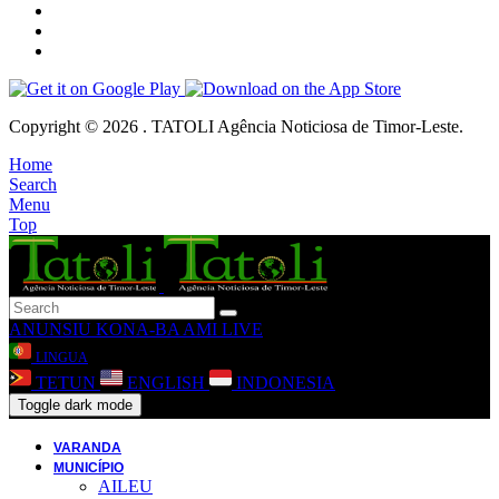
Copyright © 2026 . TATOLI Agência Noticiosa de Timor-Leste.
Home
Search
Menu
Top
ANUNSIU
KONA-BA AMI
LIVE
LINGUA
TETUN
ENGLISH
INDONESIA
Toggle dark mode
VARANDA
MUNICÍPIO
AILEU