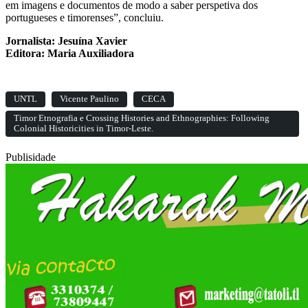
em imagens e documentos de modo a saber perspetiva dos
portugueses e timorenses”, concluiu.
Jornalista: Jesuína Xavier
Editora: Maria Auxiliadora
UNTL
Vicente Paulino
CECA
Timor Etnografia e Crossing Histories and Ethnographies: Following
Colonial Historicities in Timor-Leste.
Publisidade