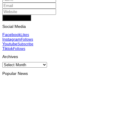
Add Comment
Social Media
Facebook
Likes
Instagram
Follows
Youtube
Subscribe
Tiktok
Follows
Archives
Archives
Popular News
INTERNACIONAL
Atletas timorenses e chineses dominam a Maratona
Internacional de Díli
August 8, 2026