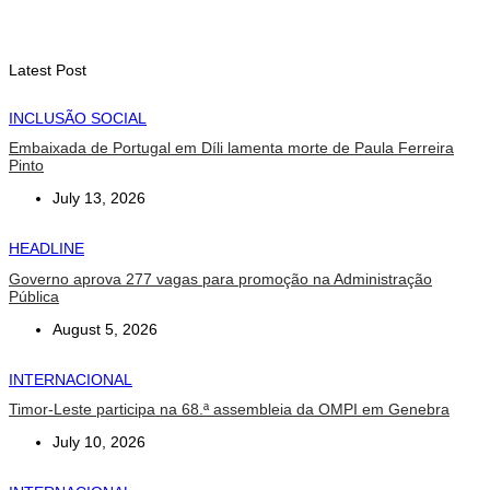
Sakti Crossborder Fest 2026
August 7, 2026
Latest Post
INCLUSÃO SOCIAL
Embaixada de Portugal em Díli lamenta morte de Paula Ferreira
Pinto
July 13, 2026
HEADLINE
Governo aprova 277 vagas para promoção na Administração
Pública
August 5, 2026
INTERNACIONAL
Timor-Leste participa na 68.ª assembleia da OMPI em Genebra
July 10, 2026