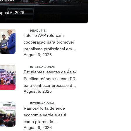
ugust 6, 2026
HEADLINE
Tatoli e AAP reforçam
cooperação para promover
jornalismo profissional em
August 6, 2026
Timor-Leste
INTERNACIONAL
Estudantes jesuítas da Ásia-
Pacífico reúnem-se com PR
para conhecer processo de
August 6, 2026
paz no país
INTERNACIONAL
Ramos-Horta defende
economia verde e azul
como pilares do
August 6, 2026
desenvolvimento