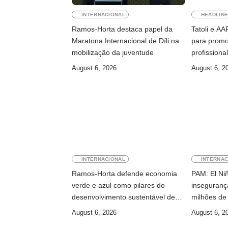
INTERNACIONAL
HEADLIN
Ramos-Horta destaca papel da
Tatoli e A
Maratona Internacional de Díli na
para promo
mobilização da juventude
profissiona
August 6, 2026
August 6, 2
INTERNACIONAL
INTERNAC
Ramos-Horta defende economia
PAM: El Ni
verde e azul como pilares do
inseguranç
desenvolvimento sustentável de
milhões de
Timor-Leste
August 6, 2026
August 6, 2