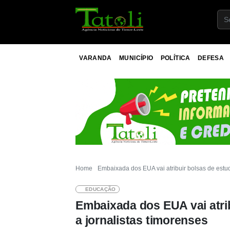
VARANDA
MUNICÍPIO
POLÍTICA
DEFESA
Home
Embaixada dos EUA vai atribuir bolsas de estud
EDUCAÇÃO
Embaixada dos EUA vai atrib
a jornalistas timorenses