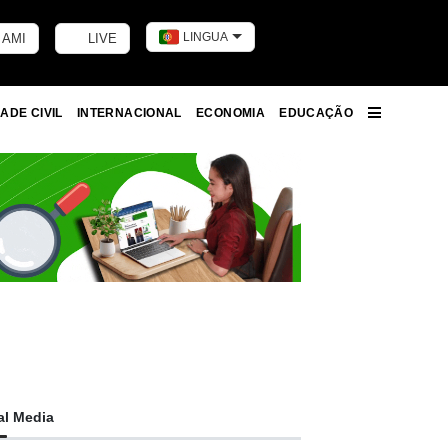
LINGUA
 AMI
LIVE
Toggle dark m
ADE CIVIL
INTERNACIONAL
ECONOMIA
EDUCAÇÃO
More
al Media