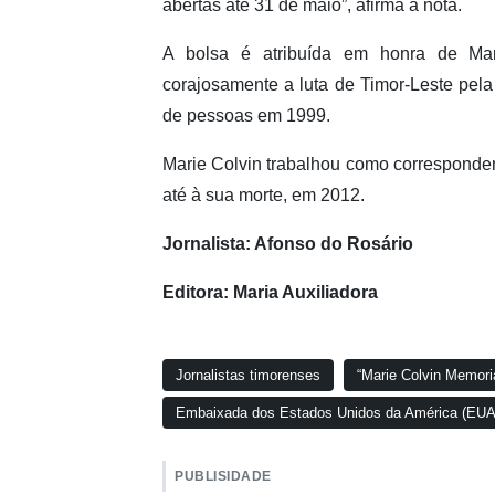
abertas até 31 de maio”, afirma a nota.
A bolsa é atribuída em honra de Mari
corajosamente a luta de Timor-Leste pela
de pessoas em 1999.
Marie Colvin trabalhou como corresponden
até à sua morte, em 2012.
Jornalista: Afonso do Rosário
Editora: Maria Auxiliadora
Jornalistas timorenses
“Marie Colvin Memoria
Embaixada dos Estados Unidos da América (EUA
PUBLISIDADE