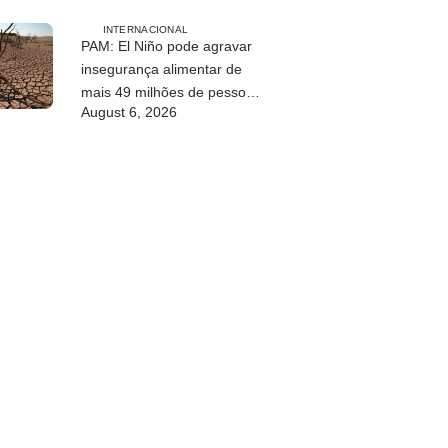
sustentável de Timor-Leste
INTERNACIONAL
PAM: El Niño pode agravar
insegurança alimentar de
mais 49 milhões de pessoas
August 6, 2026
até 2027