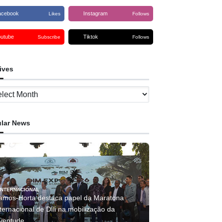
acebook
Instagram
Likes
Follows
outube
Tiktok
Subscribe
Follows
ives
ves
lar News
INTERNACIONAL
amos-Horta destaca papel da Maratona
ternacional de Díli na mobilização da
uventude