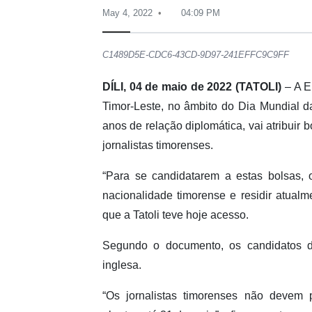
May 4, 2022
04:09 PM
C1489D5E-CDC6-43CD-9D97-241EFFC9C9FF
DÍLI, 04 de maio de 2022 (TATOLI)
– A E
Timor-Leste, no âmbito do Dia Mundial 
anos de relação diplomática, vai atribuir 
jornalistas timorenses.
“Para se candidatarem a estas bolsas, 
nacionalidade timorense e residir atual
que a Tatoli teve hoje acesso.
Segundo o documento, os candidatos d
inglesa.
“Os jornalistas timorenses não devem p