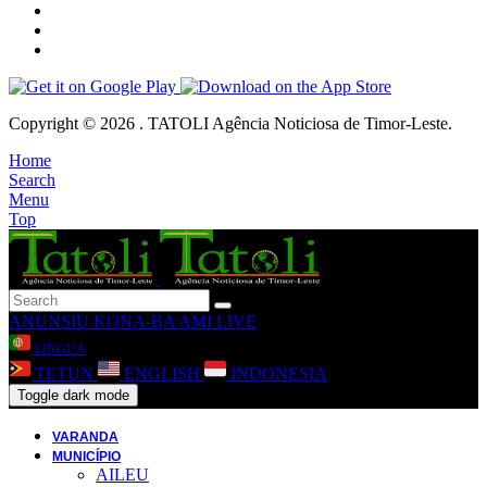
Copyright © 2026 . TATOLI Agência Noticiosa de Timor-Leste.
Home
Search
Menu
Top
ANUNSIU
KONA-BA AMI
LIVE
LINGUA
TETUN
ENGLISH
INDONESIA
Toggle dark mode
VARANDA
MUNICÍPIO
AILEU