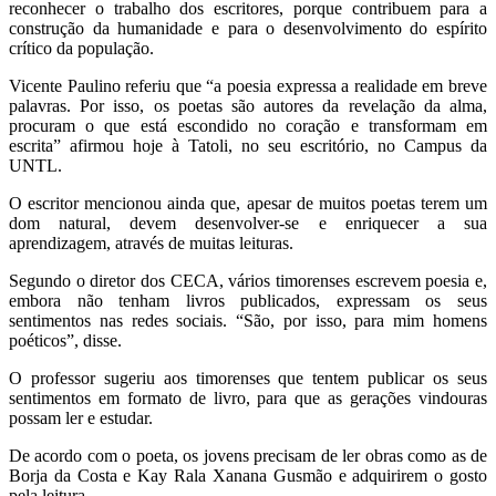
reconhecer o trabalho dos escritores, porque contribuem para a
construção da humanidade e para o desenvolvimento do espírito
crítico da população.
Vicente Paulino referiu que “a poesia expressa a realidade em breve
palavras. Por isso, os poetas são autores da revelação da alma,
procuram o que está escondido no coração e transformam em
escrita” afirmou hoje à Tatoli, no seu escritório, no Campus da
UNTL.
O escritor mencionou ainda que, apesar de muitos poetas terem um
dom natural, devem desenvolver-se e enriquecer a sua
aprendizagem, através de muitas leituras.
Segundo o diretor dos CECA, vários timorenses escrevem poesia e,
embora não tenham livros publicados, expressam os seus
sentimentos nas redes sociais. “São, por isso, para mim homens
poéticos”, disse.
O professor sugeriu aos timorenses que tentem publicar os seus
sentimentos em formato de livro, para que as gerações vindouras
possam ler e estudar.
De acordo com o poeta, os jovens precisam de ler obras como as de
Borja da Costa e Kay Rala Xanana Gusmão e adquirirem o gosto
pela leitura.