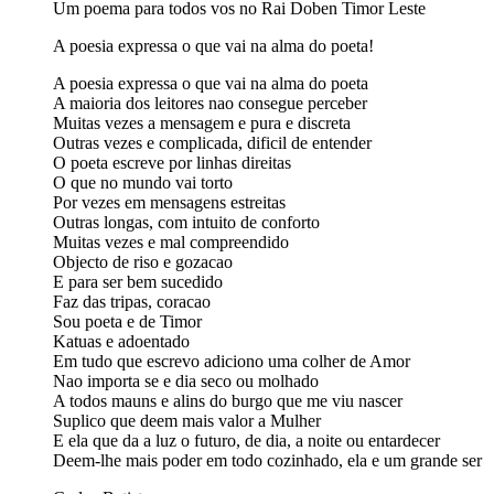
Um poema para todos vos no Rai Doben Timor Leste
A poesia expressa o que vai na alma do poeta!
A poesia expressa o que vai na alma do poeta
A maioria dos leitores nao consegue perceber
Muitas vezes a mensagem e pura e discreta
Outras vezes e complicada, dificil de entender
O poeta escreve por linhas direitas
O que no mundo vai torto
Por vezes em mensagens estreitas
Outras longas, com intuito de conforto
Muitas vezes e mal compreendido
Objecto de riso e gozacao
E para ser bem sucedido
Faz das tripas, coracao
Sou poeta e de Timor
Katuas e adoentado
Em tudo que escrevo adiciono uma colher de Amor
Nao importa se e dia seco ou molhado
A todos mauns e alins do burgo que me viu nascer
Suplico que deem mais valor a Mulher
E ela que da a luz o futuro, de dia, a noite ou entardecer
Deem-lhe mais poder em todo cozinhado, ela e um grande ser