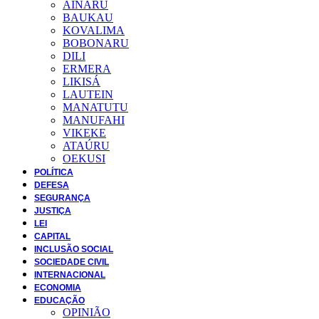
AINARU
BAUKAU
KOVALIMA
BOBONARU
DILI
ERMERA
LIKISÁ
LAUTEIN
MANATUTU
MANUFAHI
VIKEKE
ATAÚRU
OEKUSI
POLÍTICA
DEFESA
SEGURANÇA
JUSTIÇA
LEI
CAPITAL
INCLUSÃO SOCIAL
SOCIEDADE CIVIL
INTERNACIONAL
ECONOMIA
EDUCAÇÃO
OPINIÃO