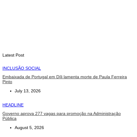
setembro
August 7, 2026
INTERNACIONAL
Arte e música aproximam Timor Leste e Indonésia no Garuda
Sakti Crossborder Fest 2026
August 7, 2026
Latest Post
INCLUSÃO SOCIAL
Embaixada de Portugal em Díli lamenta morte de Paula Ferreira
Pinto
July 13, 2026
HEADLINE
Governo aprova 277 vagas para promoção na Administração
Pública
August 5, 2026