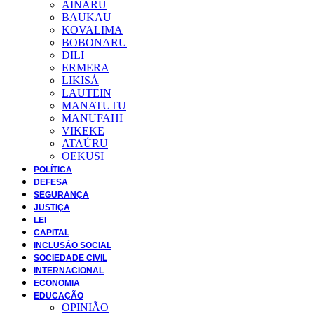
AINARU
BAUKAU
KOVALIMA
BOBONARU
DILI
ERMERA
LIKISÁ
LAUTEIN
MANATUTU
MANUFAHI
VIKEKE
ATAÚRU
OEKUSI
POLÍTICA
DEFESA
SEGURANÇA
JUSTIÇA
LEI
CAPITAL
INCLUSÃO SOCIAL
SOCIEDADE CIVIL
INTERNACIONAL
ECONOMIA
EDUCAÇÃO
OPINIÃO