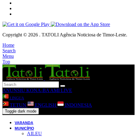
Copyright © 2026 . TATOLI Agência Noticiosa de Timor-Leste.
Home
Search
Menu
Top
ANUNSIU
KONA-BA AMI
LIVE
LINGUA
TETUN
ENGLISH
INDONESIA
Toggle dark mode
VARANDA
MUNICÍPIO
AILEU