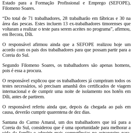
Estado para a Formação Profissional e Emprego (SEFOPE),
Filomeno Soares.
“Do total de 71 trabalhadores, 28 trabalharão em fábricas e 30 na
área das pescas. Estes incluem 13 ex-trabalhadores timorenses que
voltaram a realizar o teste para serem aceites no programa”, afirmou,
em Becora, Díli.
O responsável afirmou ainda que a SEFOPE realizou hoje um
acordo com os pais dos trabalhadores para que possam partir para a
Coreia do Sul.
Segundo Filomeno Soares, os trabalhadores são apenas homens,
pois é essa a procura.
O responsável explicou que os trabalhadores já cumpriram todos os
testes necessários, só precisam amanhã dos certificados de viagem
internacional e de cumprir uma noite de isolamento nos hotéis em
Díli, antes de partirem.
O responsável referiu ainda que, depois da chegada ao país em
causa, deverão cumprir quarentena de dez dias.
Santana do Carmo Amaral, um dos trabalhadores que irá para a
Coreia do Sul, considerou que é uma oportunidade para melhorar a
vida da família e adquirir mais competências no estrangeiro para,