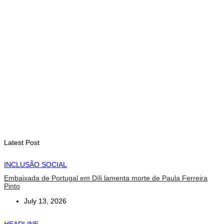
August 7, 2026
INTERNACIONAL
Fundo Petrolífero cresce 120 milhões de dólares no segundo
trimestre
August 7, 2026
EDUCAÇÃO
Alunos de quatro a 14 anos vão beneficiar do programa Kid’s
Athletics
August 7, 2026
Latest Post
INCLUSÃO SOCIAL
Embaixada de Portugal em Díli lamenta morte de Paula Ferreira
Pinto
July 13, 2026