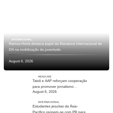
INTERNACIONAL
Ramos-Horta destaca papel da Maratona Internacional de
Díli na mobilização da juventude
August 6, 2026
HEADLINE
Tatoli e AAP reforçam cooperação
para promover jornalismo
August 6, 2026
profissional em Timor-Leste
INTERNACIONAL
Estudantes jesuítas da Ásia-
Pacífico reúnem-se com PR para