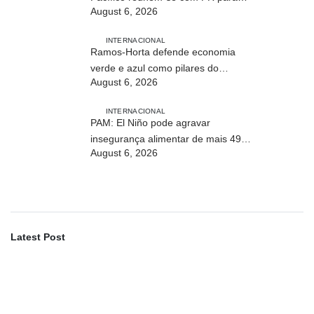
August 6, 2026
conhecer processo de paz no país
INTERNACIONAL
Ramos-Horta defende economia
verde e azul como pilares do
August 6, 2026
desenvolvimento sustentável de
Timor-Leste
INTERNACIONAL
PAM: El Niño pode agravar
insegurança alimentar de mais 49
August 6, 2026
milhões de pessoas até 2027
Latest Post