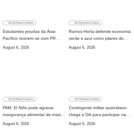
INTERNACIONAL
INTERNACIONAL
Estudantes jesuítas da Ásia-
Ramos-Horta defende economia
Pacífico reúnem-se com PR
verde e azul como pilares do
para conhecer processo de paz
desenvolvimento sustentável de
August 6, 2026
August 6, 2026
no país
Timor-Leste
INTERNACIONAL
INTERNACIONAL
PAM: El Niño pode agravar
Contingente militar australiano
insegurança alimentar de mais
chega a Díli para participar na
49 milhões de pessoas até 2027
Maratona Internacional de 2026
August 6, 2026
August 6, 2026