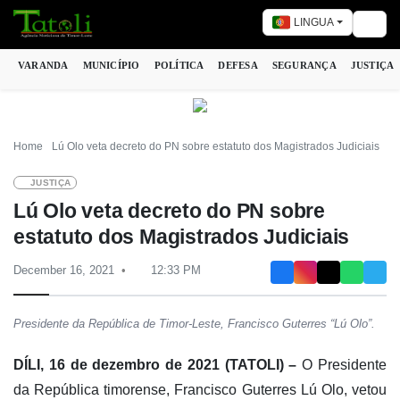
LINGUA
Togg
VARANDA
MUNICÍPIO
POLÍTICA
DEFESA
SEGURANÇA
JUSTIÇA
Home
Lú Olo veta decreto do PN sobre estatuto dos Magistrados Judiciais
JUSTIÇA
Lú Olo veta decreto do PN sobre
estatuto dos Magistrados Judiciais
December 16, 2021
12:33 PM
Presidente da República de Timor-Leste, Francisco Guterres “Lú Olo”.
DÍLI, 16 de dezembro de 2021 (TATOLI) –
O Presidente
da República timorense, Francisco Guterres Lú Olo, vetou