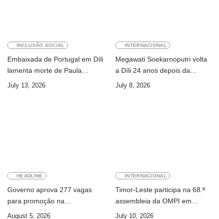
INCLUSÃO SOCIAL
INTERNACIONAL
Embaixada de Portugal em Díli
Megawati Soekarnoputri volta
lamenta morte de Paula
a Díli 24 anos depois da
Ferreira Pinto
primeira visita
July 13, 2026
July 8, 2026
HEADLINE
INTERNACIONAL
Governo aprova 277 vagas
Timor-Leste participa na 68.ª
para promoção na
assembleia da OMPI em
Administração Pública
Genebra
August 5, 2026
July 10, 2026