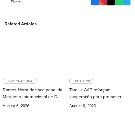
Share
Related Articles
INTERNACIONAL
HEADLINE
Ramos-Horta destaca papel da
Tatoli e AAP reforçam
Maratona Internacional de Díli
cooperação para promover
na mobilização da juventude
jornalismo profissional em
August 6, 2026
August 6, 2026
Timor-Leste