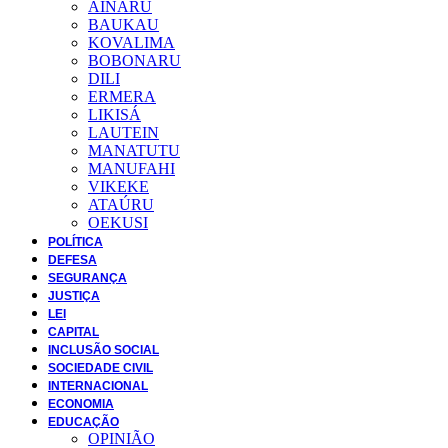
AINARU
BAUKAU
KOVALIMA
BOBONARU
DILI
ERMERA
LIKISÁ
LAUTEIN
MANATUTU
MANUFAHI
VIKEKE
ATAÚRU
OEKUSI
POLÍTICA
DEFESA
SEGURANÇA
JUSTIÇA
LEI
CAPITAL
INCLUSÃO SOCIAL
SOCIEDADE CIVIL
INTERNACIONAL
ECONOMIA
EDUCAÇÃO
OPINIÃO