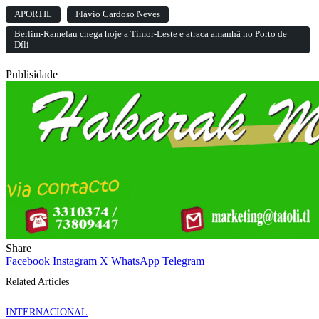
APORTIL
Flávio Cardoso Neves
Berlim-Ramelau chega hoje a Timor-Leste e atraca amanhã no Porto de
Díli
Publisidade
Share
Facebook
Instagram
X
WhatsApp
Telegram
Related Articles
INTERNACIONAL