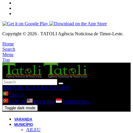
Copyright © 2026 . TATOLI Agência Noticiosa de Timor-Leste.
Home
Search
Menu
Top
ANUNSIU
KONA-BA AMI
LIVE
LINGUA
TETUN
ENGLISH
INDONESIA
Toggle dark mode
VARANDA
MUNICÍPIO
AILEU