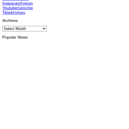
Instagram
Follows
Youtube
Subscribe
Tiktok
Follows
Archives
Archives
Popular News
INTERNACIONAL
Atletas timorenses e chineses dominam a Maratona
Internacional de Díli
August 8, 2026
DESPORTO
Associação Asiática de Atletismo quer acompanhar evolução
da modalidade em Timor Leste
August 7, 2026