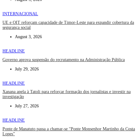
INTERNACIONAL
UE e OIT reforçam capacidade de Timor-Leste para expandir cobertura da
segurança social
August 3, 2026
HEADLINE
Governo aprova suspensão do recrutamento na Administração Pública
July 29, 2026
HEADLINE
Xanana apela à Tatoli para reforçar formação dos jornalistas e investir na
investigação
July 27, 2026
HEADLINE
Ponte de Manatuto passa a chamar-se “Ponte Monsenhor Martinho da Costa
Lopes”