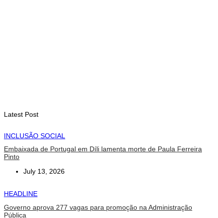
Livro Cinquenta Anos de Independência retrata trajetória de
Timor-Leste
August 10, 2026
INTERNACIONAL
Chuvas e inundações nas Filipinas provocam oito mortos e
afetam 486 mil pessoas
August 10, 2026
Latest Post
INCLUSÃO SOCIAL
Embaixada de Portugal em Díli lamenta morte de Paula Ferreira
Pinto
July 13, 2026
HEADLINE
Governo aprova 277 vagas para promoção na Administração
Pública