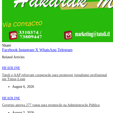
Share
Facebook
Instagram
X
WhatsApp
Telegram
Related Articles
HEADLINE
Tatoli e AAP reforçam cooperação para promover jornalismo profissional
em Timor-Leste
August 6, 2026
HEADLINE
Governo aprova 277 vagas para promoção na Administração Pública
August 5, 2026