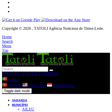
Copyright © 2026 . TATOLI Agência Noticiosa de Timor-Leste.
Home
Search
Menu
Top
ANUNSIU
KONA-BA AMI
LIVE
LINGUA
TETUN
ENGLISH
INDONESIA
Toggle dark mode
VARANDA
MUNICÍPIO
AILEU