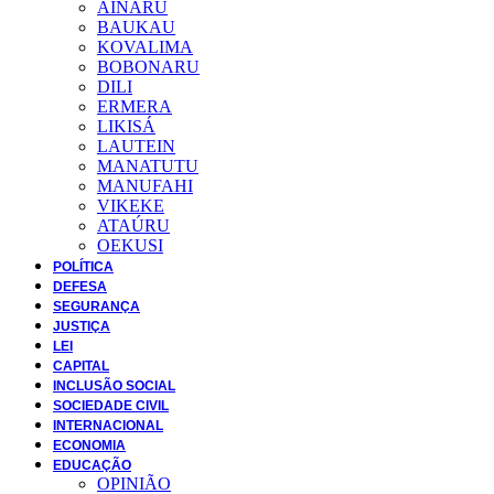
AINARU
BAUKAU
KOVALIMA
BOBONARU
DILI
ERMERA
LIKISÁ
LAUTEIN
MANATUTU
MANUFAHI
VIKEKE
ATAÚRU
OEKUSI
POLÍTICA
DEFESA
SEGURANÇA
JUSTIÇA
LEI
CAPITAL
INCLUSÃO SOCIAL
SOCIEDADE CIVIL
INTERNACIONAL
ECONOMIA
EDUCAÇÃO
OPINIÃO